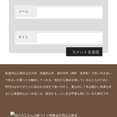
メール
※
サイト
私達羽山工務店は立川市、武蔵村山市、国分寺市（西町、高木町）で長い付き合い
で住まいの困ったを解決してくれる、地元の工務店を探している人たちのために、
時代のはやりすたりに流されず頑丈で使いやすく、夏は涼しく冬は暖かい快適な住
まいと家族的なおつきあいを、提供することに生き甲斐を感じている工務店です。