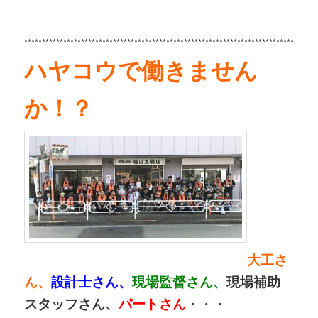
****
*****************************************************************************
ハヤコウで働きません
か！？
大工さ
ん、
設計士さん、
現場監督さん、
現場補助
スタッフさん、
パートさん
・・・