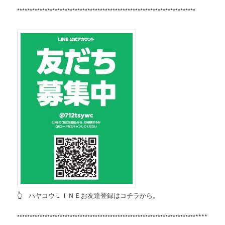
***********************************************************************
👆 ハヤコウＬＩＮＥお友達登録はコチラから。
*********
***********************************************************************