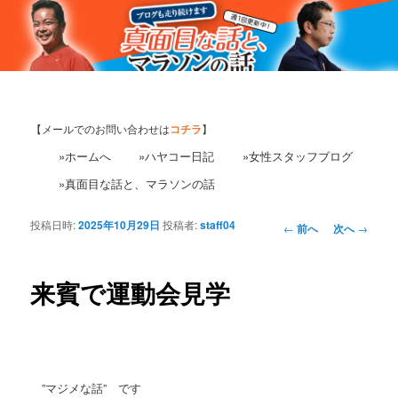
【メールでのお問い合わせは
コチラ
】
»ホームへ
»ハヤコー日記
»女性スタッフブログ
»真面目な話と、マラソンの話
投稿日時:
2025年10月29日
投稿者:
staff04
投
←
前へ
次へ
→
稿
ナ
ビ
来賓で運動会見学
ゲ
ー
シ
ョ
ン
”マジメな話” です