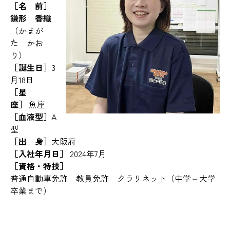
［名 前］
鎌形 香織
（かまが
た かお
り）
［誕生日］
3
月18日
［星
座］
魚座
［血液型］
A
型
［出 身］
大阪府
［入社年月日］
2024年7月
［資格・特技］
普通自動車免許 教員免許 クラリネット（中学～大学
卒業まで）