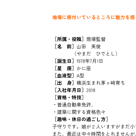
地場に根付いているところに魅力を感
［所属・役職］
現場監督
［名 前］
山田 英俊
（やまだ ひでとし）
［誕生日］
1978年7月1日
［星 座］
かに座
［血液型］
A型
［出 身］
横浜生まれ茅ヶ崎育ち
［入社年月日］
2018
［資格・特技］
・普通自動車免許、
・建築に関する資格色々
［趣味・休日の過ごし方］
子守りです。娘が２人いますがまだ小
また、最近は中々時間をとれませんが