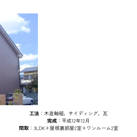
工法
：木造軸組，サイディング，瓦
完成
：平成12年12月
間取
：3LDK＋屋根裏部屋2室＋ワンルーム2室