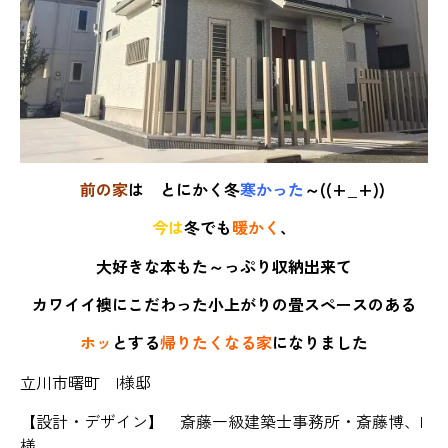
前の家
は とにかく冬
寒かった
～((+_+))
今は
冬でも
暖かく
、
大好きな本もた～っぷり収納出来て
カワイイ襖にこだわった小上がりの畳スペースのある
ホッ
とする
帰りたくなる家
になりました
立川市曙町 I様邸
【設計・デザイン】 斎藤一級建築士事務所・斎藤博、I
様