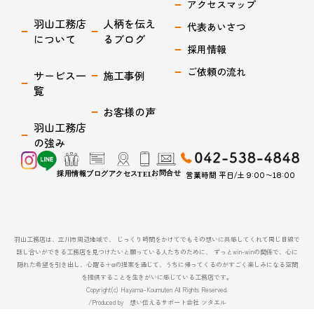
アクセスマップ
羽山工務店
人柄を伝え
代表あいさつ
について
るブログ
採用情報
ご依頼の流れ
サービス一
施工事例
覧
お客様の声
羽山工務店
の強み
営業時間 平日/土 9:00〜18:00
羽山工務店は、立川市周辺地域で、 じっくり時間をかけてでもその想いに共感してくれて同じ目線で
話し合いができる工務店を見つけたいと願っている人たちのために、 ずっとwin-winの関係で、心に
隠れた希望を引き出し、心躍る＋αの提案を通じて、うちに帰ってくるのがすごく楽しみになる空間
を提供することを生きがいに感じている工務店です。
Copyright(c) Hayama-Koumuten All Rights Reserved.
/Produced by 想い伝えるサポート会社 ツタエル