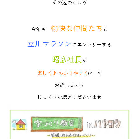
その辺のところ
愉快な仲間たち
今年も
と
立川マラソン
にエントリーする
昭彦社長
が
楽しく♪ わかりやすく
(^。^)
お話しま～す
じっくりお聴きくださいませ