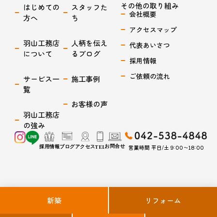
その他の取り組み
はじめての
スタッフた
会社概要
方へ
ち
アクセスマップ
羽山工務店
人柄を伝え
代表あいさつ
について
るブログ
採用情報
ご依頼の流れ
サービス一
施工事例
覧
お客様の声
羽山工務店
の強み
営業時間 平日/土 9:00〜18:00
羽山工務店は、立川市周辺地域で、 じっくり時間をかけてでもその想いに共感してくれて同じ目線で
新築
リフォーム
話し合いができる工務店を見つけたいと願っている人たちのために、 ずっとwin-winの関係で、心に
隠れた希望を引き出し、心躍る＋αの提案を通じて、うちに帰ってくるのがすごく楽しみになる空間