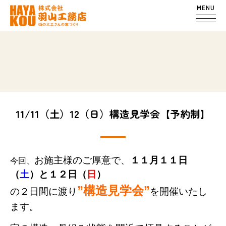
MENU
11/11（土）12（日）構造見学会【予約制】
お施主様のご厚意で、
１１
月１１日
今回、
（
土
）と１２日（
日
）
”構造見学会”
の
２日間に渡り
を開催いたし
ます。