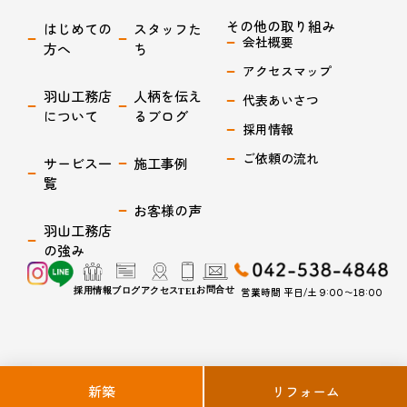
その他の取り組み
はじめての
スタッフた
会社概要
方へ
ち
アクセスマップ
羽山工務店
人柄を伝え
代表あいさつ
について
るブログ
採用情報
ご依頼の流れ
サービス一
施工事例
覧
お客様の声
羽山工務店
の強み
営業時間 平日/土 9:00〜18:00
羽山工務店は、立川市周辺地域で、 じっくり時間をかけてでもその想いに共感してくれて同じ目線で
新築
リフォーム
話し合いができる工務店を見つけたいと願っている人たちのために、 ずっとwin-winの関係で、心に