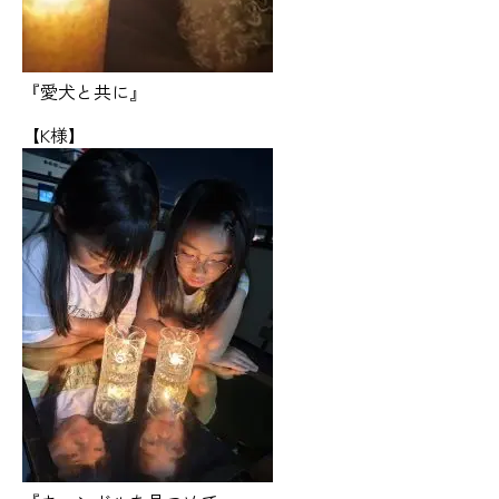
『愛犬と共に』
【K様】