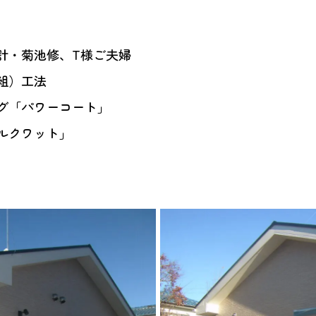
計・菊池修、T様ご夫婦
組）工法
グ「パワーコート」
ルクワット」