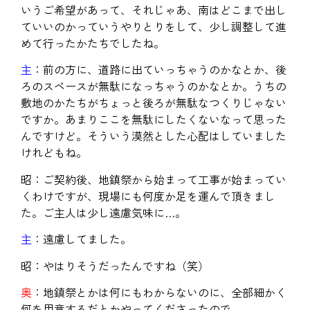
いうご希望があって、それじゃあ、南はどこまで出し
ていいのかっていうやりとりをして、少し調整して進
めて行ったかたちでしたね。
主
：前の方に、道路に出ていっちゃうのかなとか、後
ろのスペースが無駄になっちゃうのかなとか。うちの
敷地のかたちがちょっと後ろが無駄なつくりじゃない
ですか。あまりここを無駄にしたくないなって思った
んですけど。そういう漠然とした心配はしていました
けれどもね。
昭：ご契約後、地鎮祭から始まって工事が始まってい
くわけですが、現場にも何度か足を運んで頂きまし
た。ご主人は少し遠慮気味に…。
主
：遠慮してました。
昭：やはりそうだったんですね（笑）
奥
：地鎮祭とかは何にもわからないのに、全部細かく
何を用意するだとかやってくださったので。