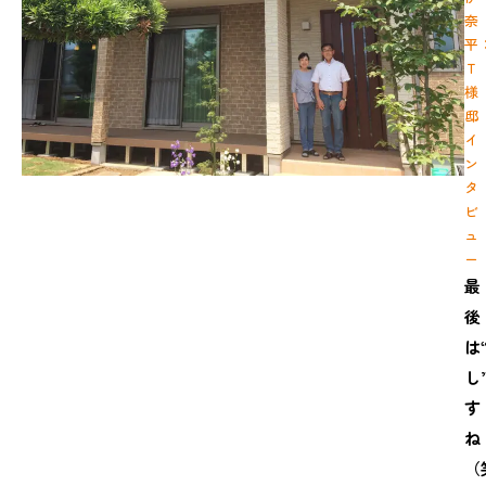
奈
平
Ｔ
様
邸
イ
ン
タ
ビ
ュ
ー
最
後
は
し
す
ね
（