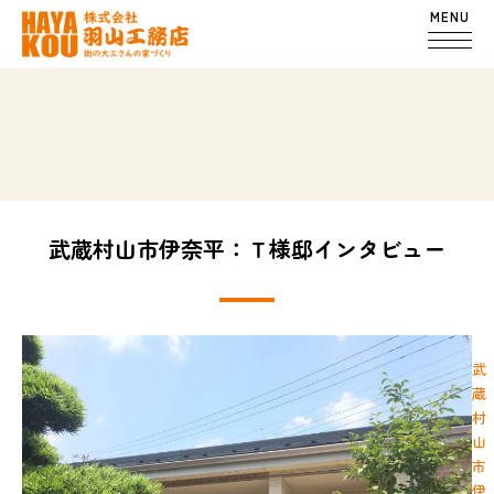
MENU
武蔵村山市伊奈平：Ｔ様邸インタビュー
武
蔵
村
山
市
伊