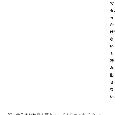
で
も
っ
か
け
な
い
と
踏
み
出
せ
な
い
昭：今日はお時間を頂きましてありがとうございま