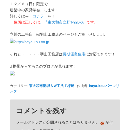
１２／６（日）限定で
建築中の家見学会、します！
詳しくは→
コチラ
を！
住所は正しくは
、『東大和市立野1-926-6』
です、
立川の工務店 ㈲羽山工務店のページもご覧下さい↓↓↓
http://haya-kou.co.jp
それと・・・・・羽山工務店は
長期優良住宅
に対応できます！
↓携帯からでもこのブログが見れます！
カテゴリー:
東大和市新堀ＳＷ工法Ｔ様邸
作成者:
haya-kou
パーマリ
ンク
コメントを残す
※
メールアドレスが公開されることはありません。
が付