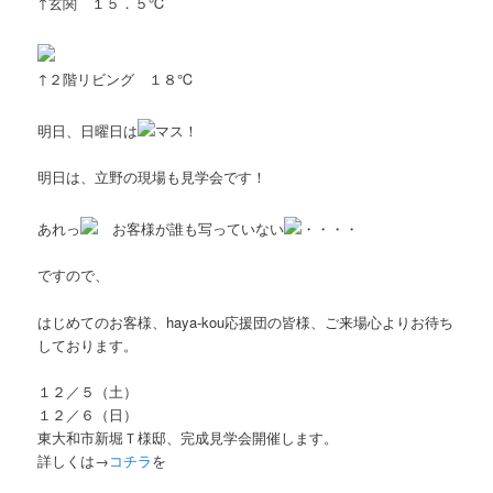
↑玄関 １５．５℃
↑２階リビング １８℃
明日、日曜日は
マス！
明日は、立野の現場も見学会です！
あれっ
お客様が誰も写っていない
・・・・
ですので、
はじめてのお客様、haya-kou応援団の皆様、ご来場心よりお待ち
しております。
１２／５（土）
１２／６（日）
東大和市新堀Ｔ様邸、完成見学会開催します。
詳しくは→
コチラ
を