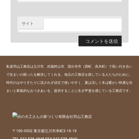
※
サイト
私達羽山工務店は立川市、武蔵村山市、国分寺市（西町、高木町）で長い付き合い
で住まいの困ったを解決してくれる、地元の工務店を探している人たちのために、
時代のはやりすたりに流されず頑丈で使いやすく、夏は涼しく冬は暖かい快適な住
まいと家族的なおつきあいを、提供することに生き甲斐を感じている工務店です。
〒190-0002 東京都立川市幸町3-16-19
TEL 042-538-4848 FAX 042-538-4849