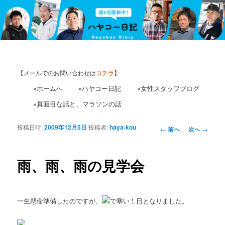
【メールでのお問い合わせは
コチラ
】
»ホームへ
»ハヤコー日記
»女性スタッフブログ
»真面目な話と、マラソンの話
投稿日時:
2009年12月5日
投稿者:
haya-kou
投
←
前へ
次へ
→
稿
ナ
ビ
雨、雨、雨の見学会
ゲ
ー
シ
一生懸命準備したのですが、
で寒い１日となりました。
ョ
ン