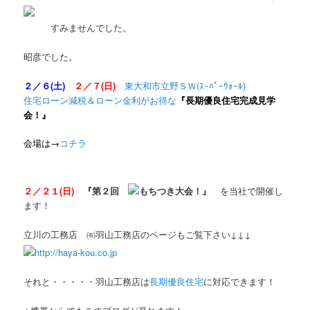
すみませんでした。
昭彦でした。
２／６(土)
２／７(日)
東大和市立野ＳＷ(ｽｰﾊﾟｰｳｫｰﾙ)
住宅ローン減税＆ローン金利がお得な
『長期優良住宅完成見学
会！』
会場は→
コチラ
２／２１(日)
『第２回
もちつき大会！』
を当社で開催し
ます！
立川の工務店 ㈲羽山工務店のページもご覧下さい↓↓↓
http://haya-kou.co.jp
それと・・・・・羽山工務店は
長期優良住宅
に対応できます！