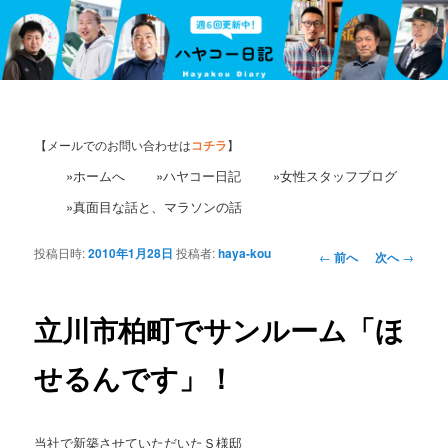
【メールでのお問い合わせは
コチラ
】
»ホームへ
»ハヤコー日記
»女性スタッフブログ
»真面目な話と、マラソンの話
投稿日時:
2010年1月28日
投稿者:
haya-kou
投
←
前へ
次へ
→
稿
ナ
ビ
立川市柏町でサンルーム「ほ
ゲ
ー
せるんです」！
シ
ョ
ン
当社で新築させていただいたＳ様邸