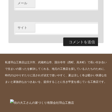
メール
※
サイト
私達羽山工務店は立川市、武蔵村山市、国分寺市（西町、高木町）で長い付き合い
で住まいの困ったを解決してくれる、地元の工務店を探している人たちのために、
時代のはやりすたりに流されず頑丈で使いやすく、夏は涼しく冬は暖かい快適な住
まいと家族的なおつきあいを、提供することに生き甲斐を感じている工務店です。