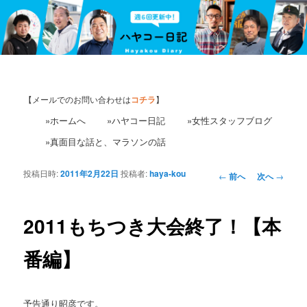
【メールでのお問い合わせは
コチラ
】
»ホームへ
»ハヤコー日記
»女性スタッフブログ
»真面目な話と、マラソンの話
投稿日時:
2011年2月22日
投稿者:
haya-kou
投
←
前へ
次へ
→
稿
ナ
ビ
2011もちつき大会終了！【本
ゲ
ー
番編】
シ
ョ
ン
予告通り昭彦です。