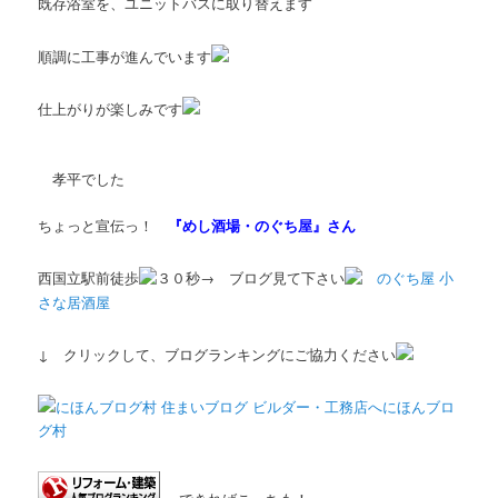
既存浴室を、ユニットバスに取り替えます
順調に工事が進んでいます
仕上がりが楽しみです
孝平でした
ちょっと宣伝っ！
『めし酒場・のぐち屋』さん
西国立駅前徒歩
３０秒→ ブログ見て下さい
のぐち屋 小
さな居酒屋
↓ クリックして、ブログランキングにご協力ください
にほんブロ
グ村