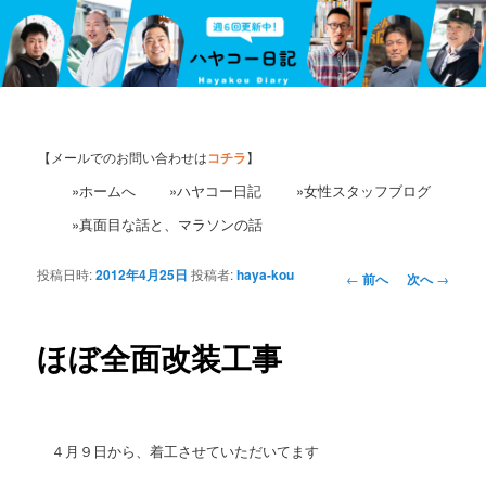
【メールでのお問い合わせは
コチラ
】
»ホームへ
»ハヤコー日記
»女性スタッフブログ
»真面目な話と、マラソンの話
投稿日時:
2012年4月25日
投稿者:
haya-kou
投
←
前へ
次へ
→
稿
ナ
ビ
ほぼ全面改装工事
ゲ
ー
シ
ョ
４月９日から、着工させていただいてます
ン