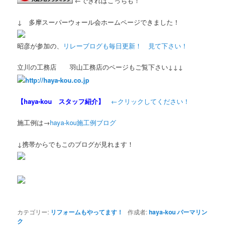
←できればこっちも！
↓ 多摩スーパーウォール会ホームページできました！
昭彦が参加の、
リレーブログも毎日更新！ 見て下さい！
立川の工務店 羽山工務店のページもご覧下さい↓↓↓
http://haya-kou.co.jp
【haya-kou スタッフ紹介】
←クリックしてください！
施工例は→
haya-kou施工例ブログ
↓携帯からでもこのブログが見れます！
カテゴリー:
リフォームもやってます！
作成者:
haya-kou
パーマリン
ク