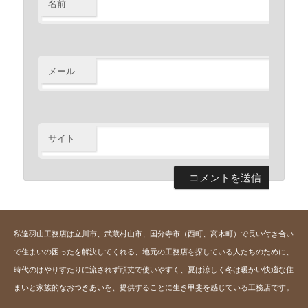
名前
※
メール
※
サイト
私達羽山工務店は立川市、武蔵村山市、国分寺市（西町、高木町）で長い付き合い
で住まいの困ったを解決してくれる、地元の工務店を探している人たちのために、
時代のはやりすたりに流されず頑丈で使いやすく、夏は涼しく冬は暖かい快適な住
まいと家族的なおつきあいを、提供することに生き甲斐を感じている工務店です。