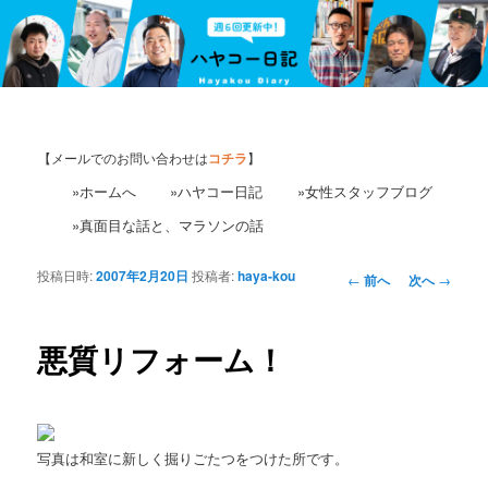
【メールでのお問い合わせは
コチラ
】
»ホームへ
»ハヤコー日記
»女性スタッフブログ
»真面目な話と、マラソンの話
投稿日時:
2007年2月20日
投稿者:
haya-kou
投
←
前へ
次へ
→
稿
ナ
ビ
悪質リフォーム！
ゲ
ー
シ
ョ
写真は和室に新しく掘りごたつをつけた所です。
ン