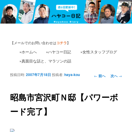
【メールでのお問い合わせは
コチラ
】
»ホームへ
»ハヤコー日記
»女性スタッフブログ
»真面目な話と、マラソンの話
投稿日時:
2007年7月18日
投稿者:
haya-kou
投
←
前へ
次へ
→
稿
ナ
ビ
昭島市宮沢町Ｎ邸【パワーボ
ゲ
ー
ード完了】
シ
ョ
ン