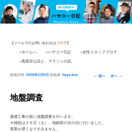
【メールでのお問い合わせは
コチラ
】
»ホームへ
»ハヤコー日記
»女性スタッフブログ
»真面目な話と、マラソンの話
投稿日時:
2008年2月6日
投稿者:
haya-kou
投
←
前へ
次へ
→
稿
ナ
ビ
地盤調査
ゲ
ー
シ
基礎工事の前に地盤調査を行います。
ョ
Ｈ様邸は２６日（土）、地鎮祭の次の日に行いました。
ン
更新が遅くなりすみません。