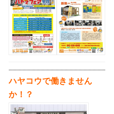
****
*****************************************************************************
ハヤコウで働きません
か！？