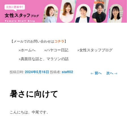
【メールでのお問い合わせは
コチラ
】
»ホームへ
»ハヤコー日記
»女性スタッフブログ
»真面目な話と、マラソンの話
投稿日時:
2024年5月16日
投稿者:
staff02
投
←
前へ
次へ
→
稿
ナ
ビ
暑さに向けて
ゲ
ー
シ
こんにちは、中尾です。
ョ
ン