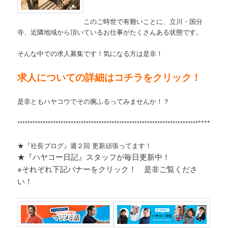
このご時世で有難いことに、立川・国分
寺、近隣地域から頂いているお仕事がたくさんある状態です。
そんな中での求人募集です！気になる方は是非！
求人についての詳細はコチラをクリック！
是非ともハヤコウでその腕ふるってみませんか！？
*********
***********************************************************************
★『社長ブログ』週２回 更新頑張ってます！
★『ハヤコー日記』スタッフが毎日更新中！
※それぞれ
下記バナーをクリック！ 是非ご覧くださ
い！