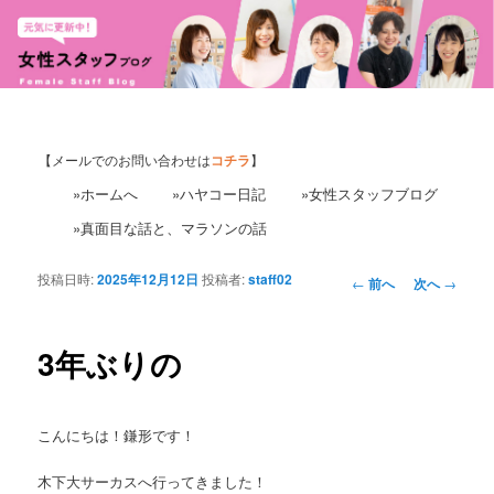
【メールでのお問い合わせは
コチラ
】
»ホームへ
»ハヤコー日記
»女性スタッフブログ
»真面目な話と、マラソンの話
投稿日時:
2025年12月12日
投稿者:
staff02
投
←
前へ
次へ
→
稿
ナ
ビ
3年ぶりの
ゲ
ー
シ
こんにちは！鎌形です！
ョ
ン
木下大サーカスへ行ってきました！