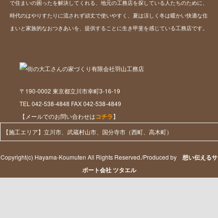
で住まいの困ったを解決してくれる、地元の工務店を探している人たちのために、
時代のはやりすたりに流されず頑丈で使いやすく、夏は涼しく冬は暖かい快適な住
まいと家族的なおつきあいを、提供することに生き甲斐を感じている工務店です。
〒190-0002 東京都立川市幸町3-16-19
TEL 042-538-4848 FAX 042-538-4849
【メールでのお問い合わせは
コチラ
】
【施工エリア】立川市、武蔵村山市、国分寺市（西町、高木町）
Copyright(c) Hayama-Koumuten All Rights Reserved./Produced by
想い伝えるサ
ポート会社 ツタエル