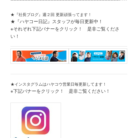
*********
***********************************************************************
★『社長ブログ』週２回 更新頑張ってます！
★『ハヤコー日記』スタッフが毎日更新中！
※それぞれ
下記バナーをクリック！ 是非ご覧くださ
い！
★インスタグラムはハヤコウ営業日毎更新してます！
※下記バナーをクリック！ 是非ご覧ください！