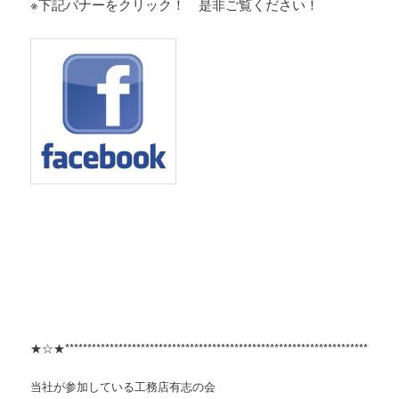
※下記バナーをクリック！ 是非ご覧ください！
★☆★***************************************************************************
当社が参加している工務店有志の会