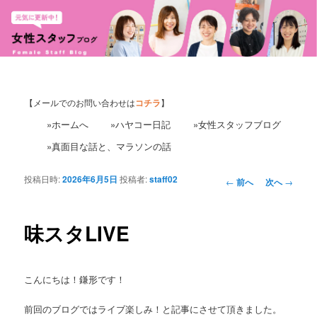
【メールでのお問い合わせは
コチラ
】
»ホームへ
»ハヤコー日記
»女性スタッフブログ
»真面目な話と、マラソンの話
投稿日時:
2026年6月5日
投稿者:
staff02
投
←
前へ
次へ
→
稿
ナ
ビ
味スタLIVE
ゲ
ー
シ
こんにちは！鎌形です！
ョ
ン
前回のブログではライブ楽しみ！と記事にさせて頂きました。