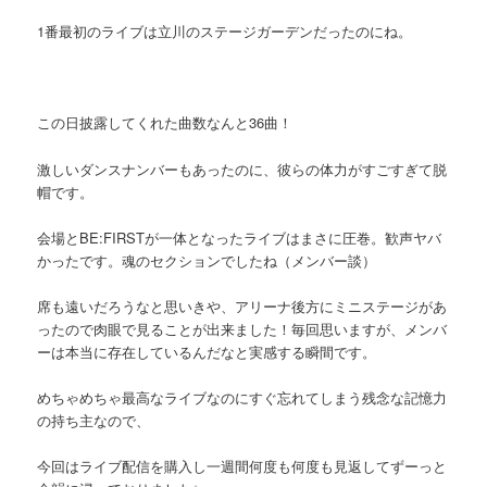
1番最初のライブは立川のステージガーデンだったのにね。
この日披露してくれた曲数なんと36曲！
激しいダンスナンバーもあったのに、彼らの体力がすごすぎて脱
帽です。
会場とBE:FIRSTが一体となったライブはまさに圧巻。歓声ヤバ
かったです。魂のセクションでしたね（メンバー談）
席も遠いだろうなと思いきや、アリーナ後方にミニステージがあ
ったので肉眼で見ることが出来ました！毎回思いますが、メンバ
ーは本当に存在しているんだなと実感する瞬間です。
めちゃめちゃ最高なライブなのにすぐ忘れてしまう残念な記憶力
の持ち主なので、
今回はライブ配信を購入し一週間何度も何度も見返してずーっと