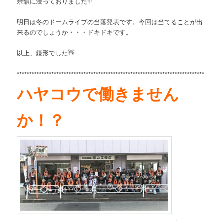
余韻に浸っておりました✨
明日は冬のドームライブの当落発表です。今回は当てることが出
来るのでしょうか・・・ドキドキです。
以上、鎌形でした👋
*****
****************************************************************************
ハヤコウで働きません
か！？