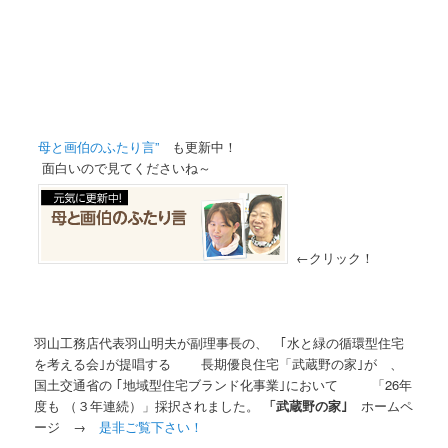
母と画伯のふたり言”
も更新中！
面白いので見てくださいね～
←クリック！
羽山工務店代表羽山明夫が副理事長の、 ｢水と緑の循環型住宅
を考える会｣が提唱する 長期優良住宅「武蔵野の家｣が 、
国土交通省の ｢地域型住宅ブランド化事業｣において 「26年
度も （３年連続）」採択されました。
「武蔵野の家｣
ホームペ
ージ →
是非ご覧下さい！