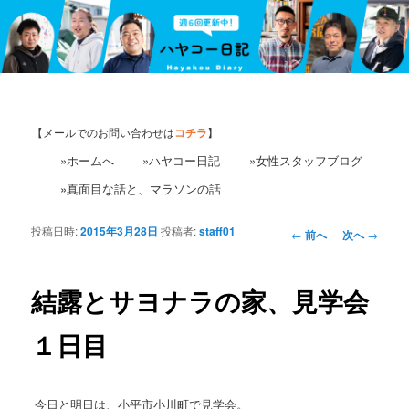
【メールでのお問い合わせは
コチラ
】
»ホームへ
»ハヤコー日記
»女性スタッフブログ
»真面目な話と、マラソンの話
投稿日時:
2015年3月28日
投稿者:
staff01
投
←
前へ
次へ
→
稿
ナ
ビ
結露とサヨナラの家、見学会
ゲ
ー
１日目
シ
ョ
ン
今日と明日は、小平市小川町で見学会。