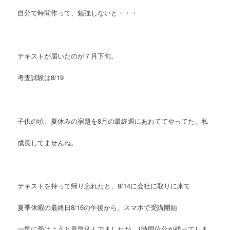
自分で時間作って、勉強しないと・・・
テキストが届いたのが７月下旬。
考査試験は8/19
子供の頃、夏休みの宿題を8月の最終週にあわててやってた、私
成長してませんね。
テキストを持って帰り忘れたと、8/14に会社に取りに来て
夏季休暇の最終日8/16の午後から、スマホで受講開始
一気に受けようと意気込んでましたが、1時間位分が残ってしま