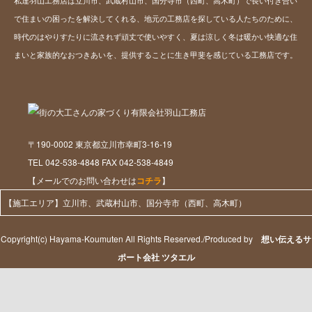
で住まいの困ったを解決してくれる、地元の工務店を探している人たちのために、
時代のはやりすたりに流されず頑丈で使いやすく、夏は涼しく冬は暖かい快適な住
まいと家族的なおつきあいを、提供することに生き甲斐を感じている工務店です。
〒190-0002 東京都立川市幸町3-16-19
TEL 042-538-4848 FAX 042-538-4849
【メールでのお問い合わせは
コチラ
】
【施工エリア】立川市、武蔵村山市、国分寺市（西町、高木町）
Copyright(c) Hayama-Koumuten All Rights Reserved./Produced by
想い伝えるサ
ポート会社 ツタエル