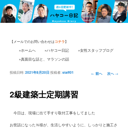
【メールでのお問い合わせは
コチラ
】
»ホームへ
»ハヤコー日記
»女性スタッフブログ
»真面目な話と、マラソンの話
投稿日時:
2021年8月20日
投稿者:
staff01
投
←
前へ
次へ
→
稿
ナ
ビ
2級建築士定期講習
ゲ
ー
シ
今日は、現場に出て手すり取付工事をしてました
ョ
ン
お世話になったＮ様が、生活しやすいように、しっかりと施工さ