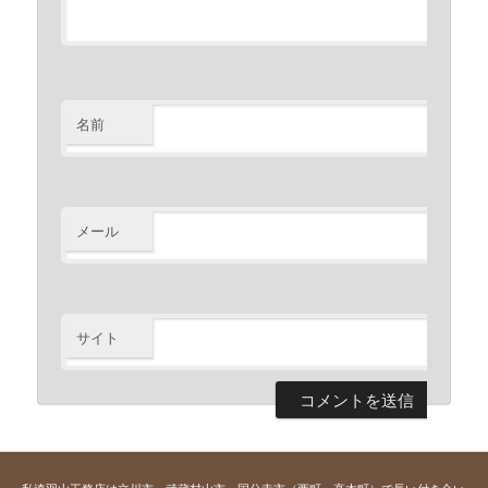
名前
※
メール
※
サイト
私達羽山工務店は立川市、武蔵村山市、国分寺市（西町、高木町）で長い付き合い