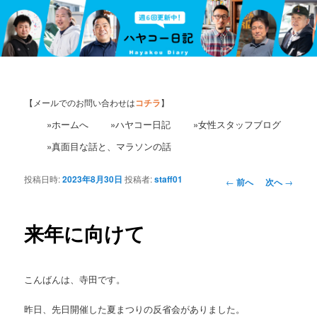
【メールでのお問い合わせは
コチラ
】
»ホームへ
»ハヤコー日記
»女性スタッフブログ
»真面目な話と、マラソンの話
投稿日時:
2023年8月30日
投稿者:
staff01
投
←
前へ
次へ
→
稿
ナ
ビ
来年に向けて
ゲ
ー
シ
こんばんは、寺田です。
ョ
ン
昨日、先日開催した夏まつりの反省会がありました。