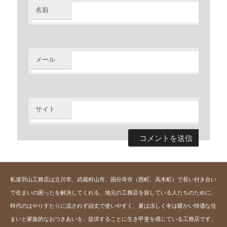
名前
※
メール
※
サイト
私達羽山工務店は立川市、武蔵村山市、国分寺市（西町、高木町）で長い付き合い
で住まいの困ったを解決してくれる、地元の工務店を探している人たちのために、
時代のはやりすたりに流されず頑丈で使いやすく、夏は涼しく冬は暖かい快適な住
まいと家族的なおつきあいを、提供することに生き甲斐を感じている工務店です。