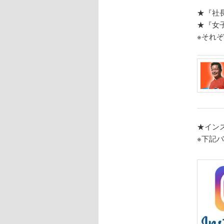
★『社
★『女
※それ
★イン
※下記