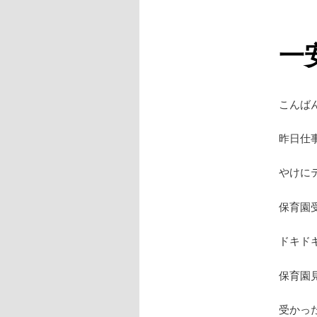
一
こんば
昨日仕
やけに
保育園
ドキド
保育園
受かっ