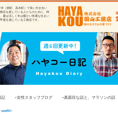
寺市（西町、高木町）で長い付き合い
務店を探している人たちのために、時
、夏は涼しく冬は暖かい快適な住まい
甲斐を感じている工務店です。
日記
»女性スタッフブログ
»真面目な話と、マラソンの話
:
staff01