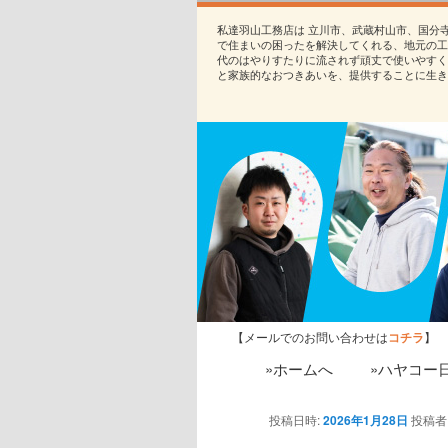
私達羽山工務店は 立川市、武蔵村山市、国分
で住まいの困ったを解決してくれる、地元の工
代のはやりすたりに流されず頑丈で使いやすく
と家族的なおつきあいを、提供することに生き
【メールでのお問い合わせは
コチラ
】
»ホームへ
»ハヤコー
投稿日時:
2026年1月28日
投稿者