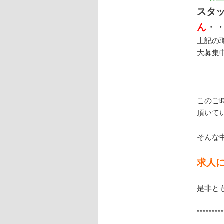
スタ
ん
・
上記の
大募集
このご
頂いて
そんな
求人
是非と
********