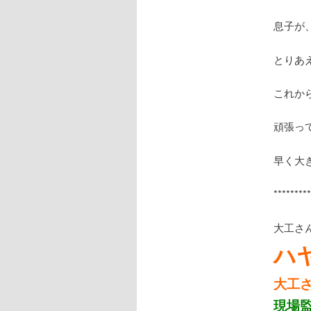
息子が
とりあ
これか
頑張っ
早く大
********
大工さ
ハ
大工
現場