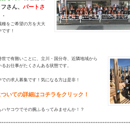
ッフさん、
パートさ
・・
職種をご希望の方を大大
中です！
時世で有難いことに、立川・国分寺、近隣地域から
いるお仕事がたくさんある状態です。
中での求人募集です！気になる方は是非！
についての詳細はコチラをクリック！
もハヤコウでその腕ふるってみませんか！？
*********************************************************************
******