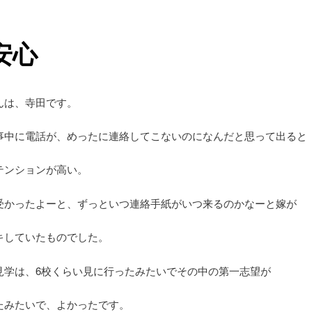
安心
んは、寺田です。
事中に電話が、めったに連絡してこないのになんだと思って出ると
テンションが高い。
受かったよーと、ずっといつ連絡手紙がいつ来るのかなーと嫁が
キしていたものでした。
見学は、6校くらい見に行ったみたいでその中の第一志望が
たみたいで、よかったです。