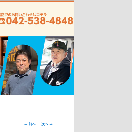
投
←
前へ
次へ
→
稿