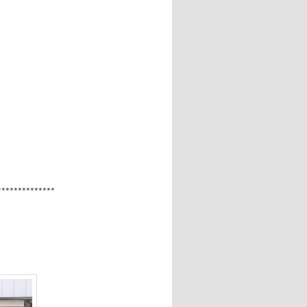
**************