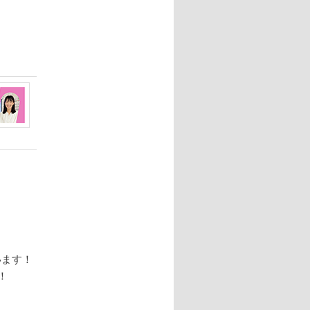
います！
！