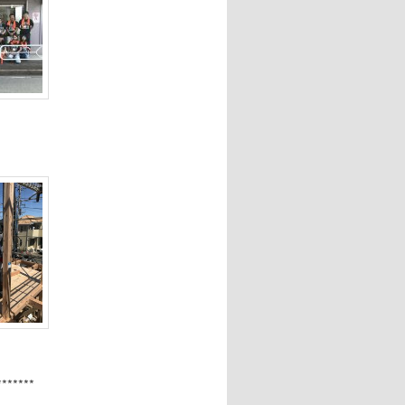
*******