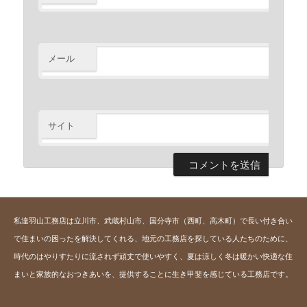
※
メール
※
サイト
私達羽山工務店は立川市、武蔵村山市、国分寺市（西町、高木町）で長い付き合い
で住まいの困ったを解決してくれる、地元の工務店を探している人たちのために、
時代のはやりすたりに流されず頑丈で使いやすく、夏は涼しく冬は暖かい快適な住
まいと家族的なおつきあいを、提供することに生き甲斐を感じている工務店です。