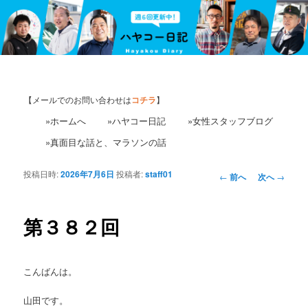
【メールでのお問い合わせは
コチラ
】
»ホームへ
»ハヤコー日記
»女性スタッフブログ
»真面目な話と、マラソンの話
投稿日時:
2026年7月6日
投稿者:
staff01
投
←
前へ
次へ
→
稿
ナ
ビ
第３８２回
ゲ
ー
シ
こんばんは。
ョ
ン
山田です。