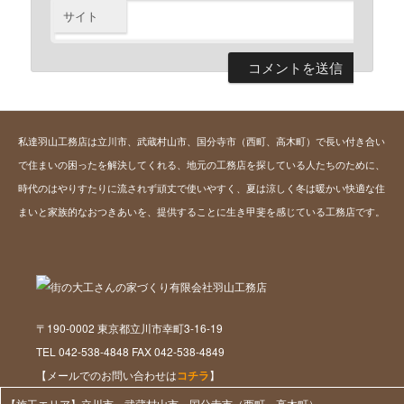
サイト
私達羽山工務店は立川市、武蔵村山市、国分寺市（西町、高木町）で長い付き合い
で住まいの困ったを解決してくれる、地元の工務店を探している人たちのために、
時代のはやりすたりに流されず頑丈で使いやすく、夏は涼しく冬は暖かい快適な住
まいと家族的なおつきあいを、提供することに生き甲斐を感じている工務店です。
〒190-0002 東京都立川市幸町3-16-19
TEL 042-538-4848 FAX 042-538-4849
【メールでのお問い合わせは
コチラ
】
【施工エリア】立川市、武蔵村山市、国分寺市（西町、高木町）