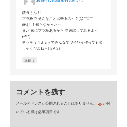
2015年10月3日 6:49 AM
より:
荻野さん !！
プラ板で そんなこと出来るの～？(@￣□￣
@;)！！知らなかった～
まだ 家にプラ板あるから 早速試してみるよ～
(^∇^)
そうそう 1ｄａｙでみんなでワイワイ作っても楽
しそうだよね～(☆∀☆)
↓
返信
コメントを残す
※
メールアドレスが公開されることはありません。
が付
いている欄は必須項目です