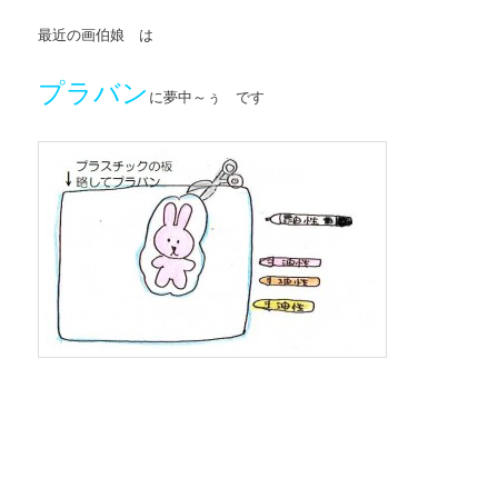
最近の画伯娘 は
プラバン
に夢中～ぅ です