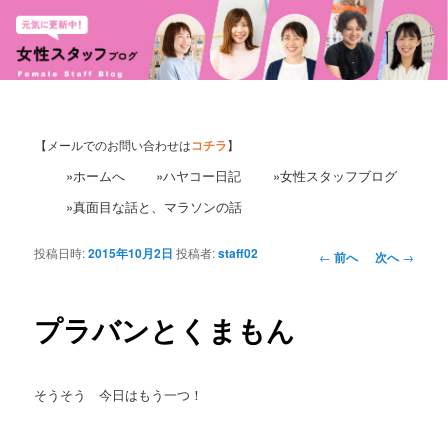
【メールでのお問い合わせは
コチラ
】
»ホームへ
»ハヤコー日記
»女性スタッフブログ
»真面目な話と、マラソンの話
投稿日時:
2015年10月2日
投稿者:
staff02
投
←
前へ
次へ
→
稿
ナ
ビ
プラバンとくまもん
ゲ
ー
シ
そうそう 今日はもう一つ！
ョ
ン