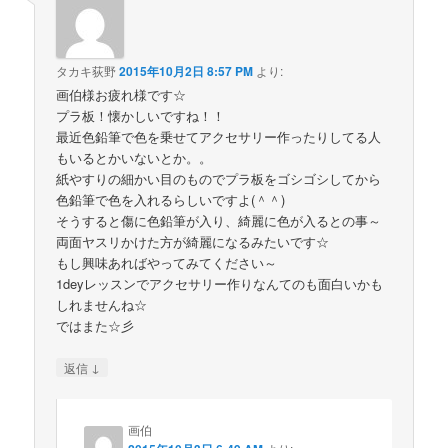
タカキ荻野
2015年10月2日 8:57 PM
より:
画伯様お疲れ様です☆
プラ板！懐かしいですね！！
最近色鉛筆で色を乗せてアクセサリー作ったりしてる人
もいるとかいないとか。。
紙やすりの細かい目のものでプラ板をゴシゴシしてから
色鉛筆で色を入れるらしいですよ(＾＾)
そうすると傷に色鉛筆が入り、綺麗に色が入るとの事～
両面ヤスリかけた方が綺麗になるみたいです☆
もし興味あればやってみてください～
1deyレッスンでアクセサリー作りなんてのも面白いかも
しれませんね☆
ではまた☆彡
↓
返信
画伯