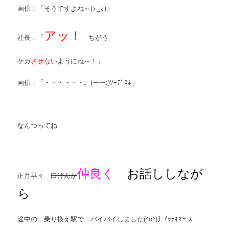
画伯：「そうですよね～(>_<)」
アッ！
社長：「
ちがう
ケガ
させない
ようにね～！」
画伯：「・・・・・・。(ーー;)ｿｰﾃﾞｽﾈ」
なんつってね
仲良く
お話ししなが
正月早々
口げんか
ら
途中の 乗り換え駅で バイバイしました(^o^)丿ｲｯﾃｷﾏ～ｽ