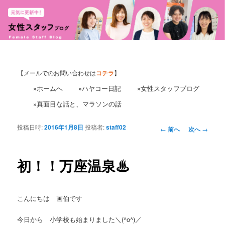
【メールでのお問い合わせは
コチラ
】
»ホームへ
»ハヤコー日記
»女性スタッフブログ
»真面目な話と、マラソンの話
投稿日時:
2016年1月8日
投稿者:
staff02
投
←
前へ
次へ
→
稿
ナ
ビ
初！！万座温泉♨
ゲ
ー
シ
こんにちは 画伯です
ョ
ン
今日から 小学校も始まりました＼(^o^)／