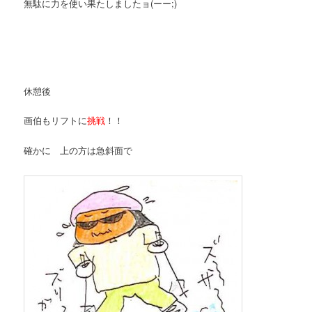
無駄に力を使い果たしましたョ(ーー;)
休憩後
画伯もリフトに
挑戦
！！
確かに 上の方は急斜面で