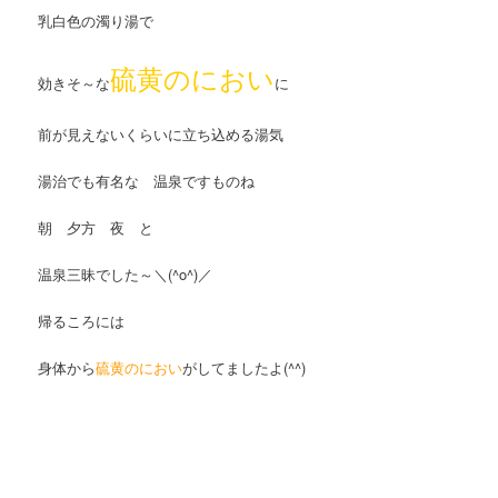
乳白色の濁り湯で
硫黄のにおい
効きそ～な
に
前が見えないくらいに立ち込める湯気
湯治でも有名な 温泉ですものね
朝 夕方 夜 と
温泉三昧でした～＼(^o^)／
帰るころには
身体から
硫黄のにおい
がしてましたよ(^^)