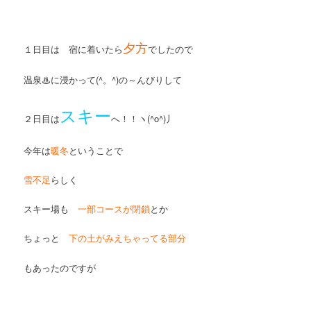
夕方
１日目は 宿に着いたら
でしたので
温泉♨に浸かって(^。^)の～んびりして
スキー
２日目は
へ！！ヽ(^o^)丿
今年は
暖冬
ということで
雪不足
らしく
スキー場も
一部コースが閉鎖
とか
ちょっと
下の土がみえちゃってる部分
もあったのですが