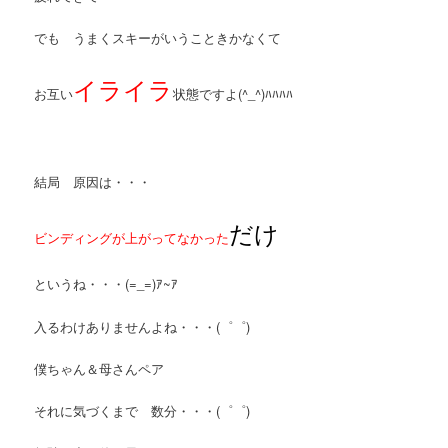
でも うまくスキーがいうこときかなくて
イライラ
お互い
状態ですよ(^_^)ﾊﾊﾊﾊ
結局 原因は・・・
だけ
ビンディングが上がってなかった
というね・・・(=_=)ｱ~ｱ
入るわけありませんよね・・・(゜゜)
僕ちゃん＆母さんペア
それに気づくまで 数分・・・(゜゜)