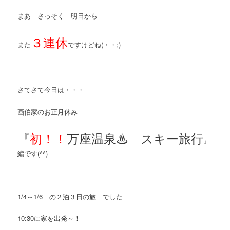
まあ さっそく 明日から
３連休
また
ですけどね(・・;)
さてさて今日は・・・
画伯家のお正月休み
『
初！！
万座温泉♨ スキー旅行
』
編です(^^)
1/4～1/6 の２泊３日の旅 でした
10:30に家を出発～！