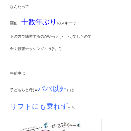
なんたって
十数年ぶり
画伯
のスキーで
下の方で練習するのがやっと(・_・;)でしたので
全く影響ナッシング～う(^。^)
午前中は
パパ以外
子どもらと母(＝
）は
リフトにも乗れず
^_^;