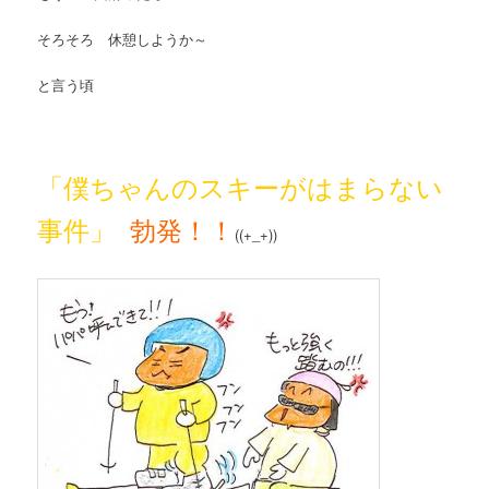
そろそろ 休憩しようか～
と言う頃
「僕ちゃんのスキーがはまらない
事件」
勃発！！
((+_+))