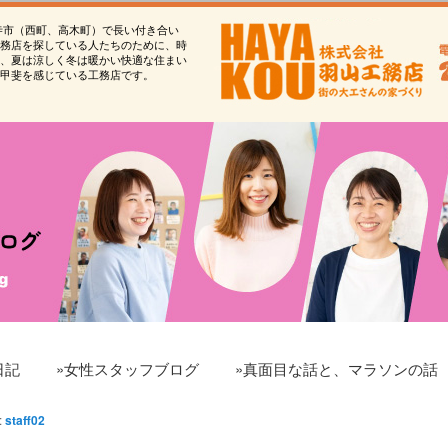
寺市（西町、高木町）で長い付き合い
務店を探している人たちのために、時
、夏は涼しく冬は暖かい快適な住まい
甲斐を感じている工務店です。
日記
»女性スタッフブログ
»真面目な話と、マラソンの話
:
staff02