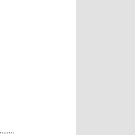
********