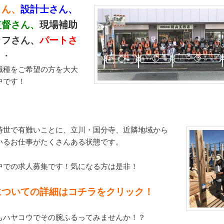
さん、
設計士さん、
監督さん、
現場補助
ッフさん、
パートさ
・・
職種をご希望の方を大大
中です！
時世で有難いことに、立川・国分寺、近隣地域から
いるお仕事がたくさんある状態です。
中での求人募集です！気になる方は是非！
についての詳細はコチラをクリック！
もハヤコウでその腕ふるってみませんか！？