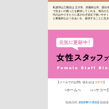
私達羽山工務店は 立川市、武蔵村山市、国分
で住まいの困ったを解決してくれる、地元の工
代のはやりすたりに流されず頑丈で使いやすく
と家族的なおつきあいを、提供することに生き
【メールでのお問い合わせは
コチラ
】
»ホームへ
»ハヤコー
投稿日時:
2023年11月3日
投稿者