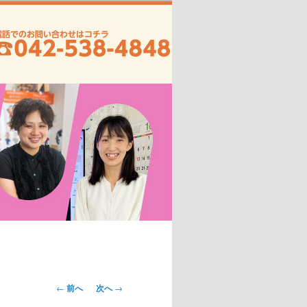
投
←
前へ
次へ
→
稿