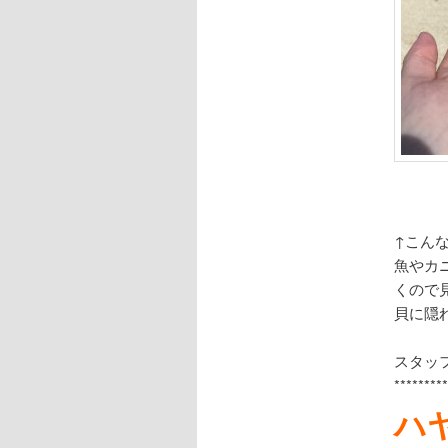
↑こん
魚やカ
くので
貝に隠
スタッ
********
ハ