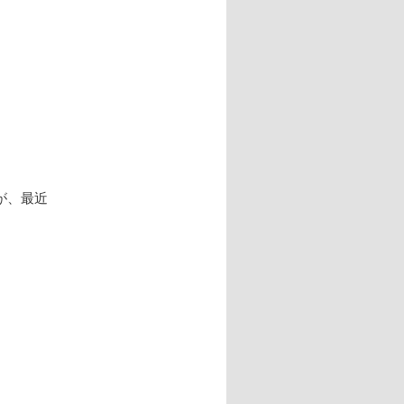
ナ
ビ
ゲ
ー
シ
ョ
ン
が、最近