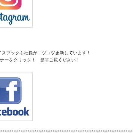
イスブックも社長がコツコツ更新しています！
バナーをクリック！ 是非ご覧ください！
***********************************************************************