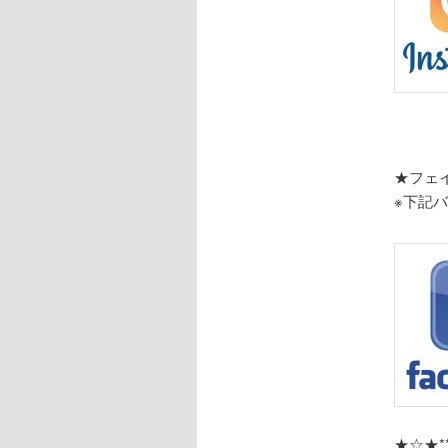
★フェ
※下記
★☆★*****