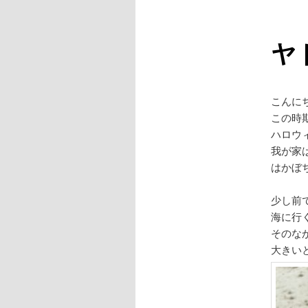
ヤ
こんに
この時
ハロウ
我が家
はかぼち
少し前
海に行
そのな
大きい