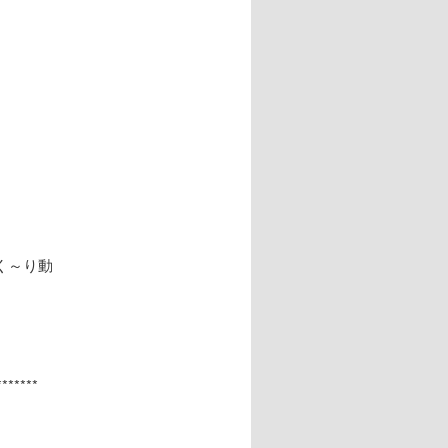
く～り動
*******