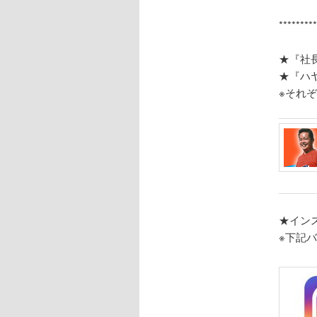
********
★『社
★『ハ
※それ
★イン
※下記