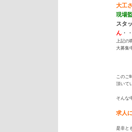
大工
現場
スタ
ん
・
上記の
大募集
このご
頂いて
そんな
求人
是非と