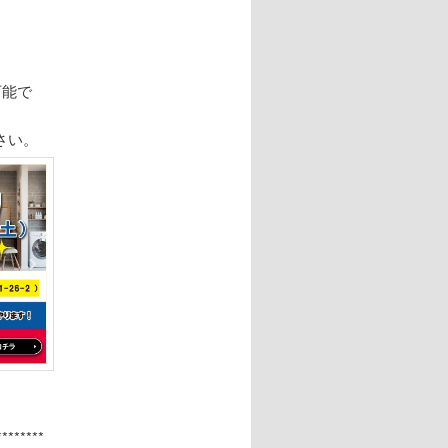
可能で
さい。
********