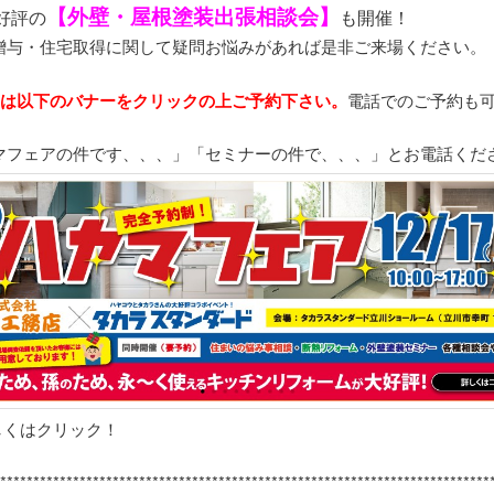
【外壁・屋根塗装出張相談会】
好評の
も開催！
贈与・住宅取得に関して疑問お悩みがあれば是非ご来場ください。
くは以下のバナーをクリックの上ご予約下さい。
電話でのご予約も
マフェアの件です、、、」「セミナーの件で、、、」とお電話くだ
詳しくはクリック！
***************************************************************
**********
*
*