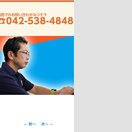
投
←
前へ
次へ
→
稿