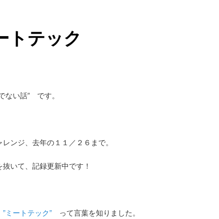
ートテック
メでない話” です。
ャレンジ、去年の１１／２６まで。
を抜いて、記録更新中です！
”ミートテック”
って言葉を知りました。