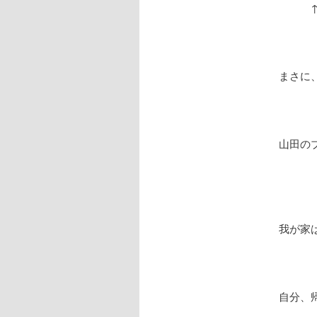
↑ 
まさに
山田の
我が家
自分、