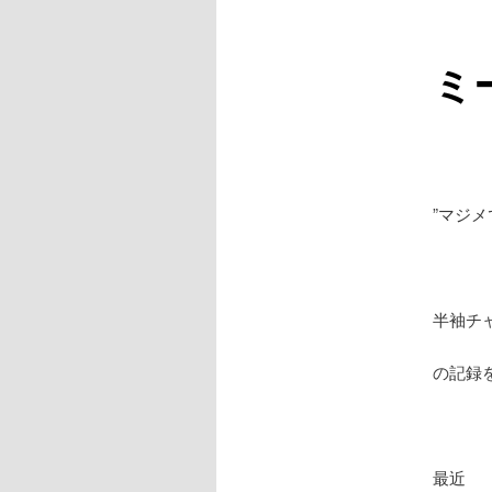
ミ
”マジ
半袖チ
の記録
最近