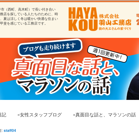
寺市（西町、高木町）で長い付き合い
務店を探している人たちのために、時
、夏は涼しく冬は暖かい快適な住まい
甲斐を感じている工務店です。
日記
»女性スタッフブログ
»真面目な話と、マラソンの話
者:
staff04