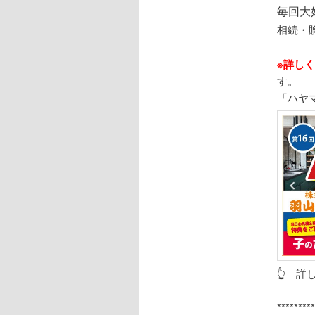
毎回大
相続・
※詳し
す。
「ハヤ
👆 
********