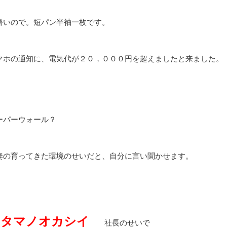
暑いので。短パン半袖一枚です。
マホの通知に、電気代が２０，０００円を超えましたと来ました。
ーパーウォール？
妻の育ってきた環境のせいだと、自分に言い聞かせます。
アタマノオカシイ
社長のせいで