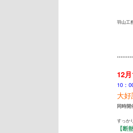
羽山工
********
12
10：
大好
同時開
すっか
【断