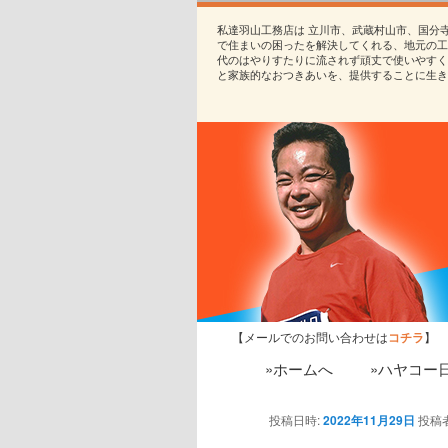
私達羽山工務店は 立川市、武蔵村山市、国分
で住まいの困ったを解決してくれる、地元の工
代のはやりすたりに流されず頑丈で使いやすく
と家族的なおつきあいを、提供することに生き
【メールでのお問い合わせは
コチラ
】
»ホームへ
»ハヤコー
投稿日時:
2022年11月29日
投稿