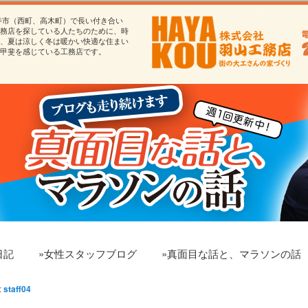
寺市（西町、高木町）で長い付き合い
務店を探している人たちのために、時
、夏は涼しく冬は暖かい快適な住まい
甲斐を感じている工務店です。
日記
»女性スタッフブログ
»真面目な話と、マラソンの話
:
staff04