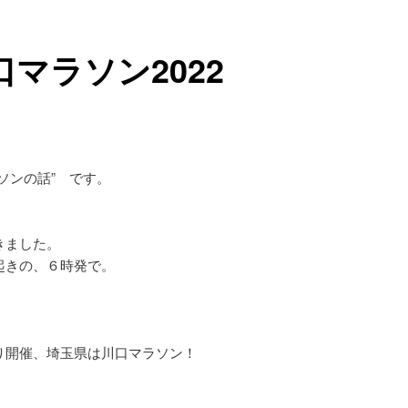
口マラソン2022
ソンの話” です。
きました。
起きの、６時発で。
り開催、埼玉県は川口マラソン！