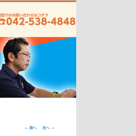
投
←
前へ
次へ
→
稿