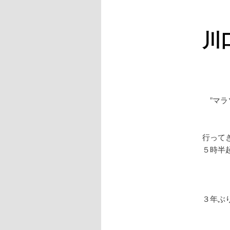
川
”マラ
行って
５時半
３年ぶ