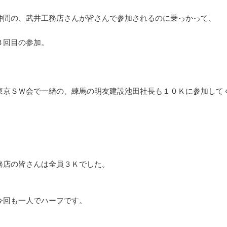
仲間の、武井工務店さんが皆さんで参加されるのに乗っかって、
３回目の参加。
東京ＳＷ会で一緒の、練馬の明友建設池田社長も１０Ｋに参加して
務店の皆さんは全員３Ｋでした。
今回も一人でハーフです。