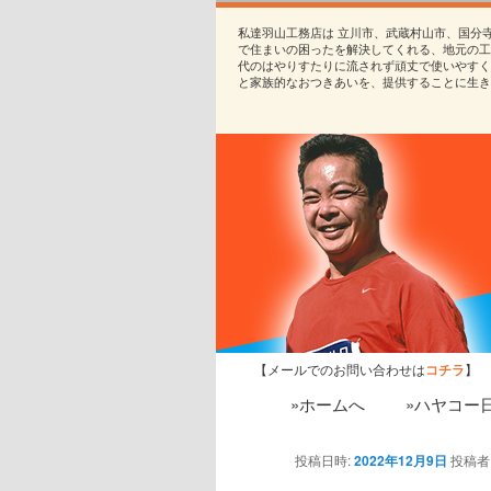
私達羽山工務店は 立川市、武蔵村山市、国分
で住まいの困ったを解決してくれる、地元の工
代のはやりすたりに流されず頑丈で使いやすく
と家族的なおつきあいを、提供することに生き
【メールでのお問い合わせは
コチラ
】
»ホームへ
»ハヤコー
投稿日時:
2022年12月9日
投稿者