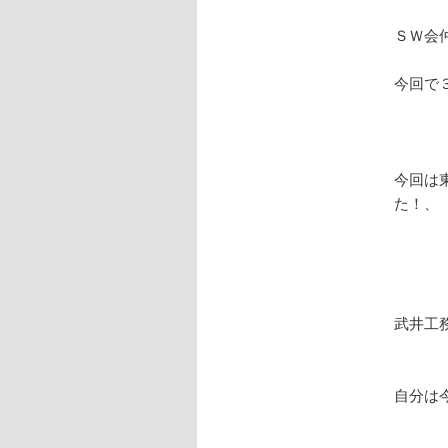
ＳＷ会
今回で
今回は
た！、
武井工
自分は