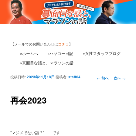
【メールでのお問い合わせは
コチラ
】
»ホームへ
»ハヤコー日記
»女性スタッフブログ
»真面目な話と、マラソンの話
投稿日時:
2023年11月18日
投稿者:
staff04
投
←
前へ
次へ
→
稿
ナ
ビ
再会2023
ゲ
ー
シ
ョ
ン
”マジメでない話？” です