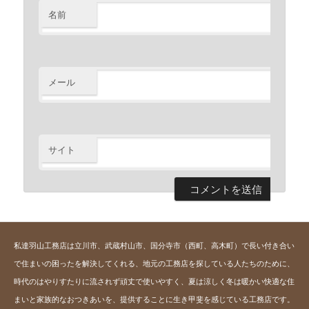
名前
※
メール
※
サイト
私達羽山工務店は立川市、武蔵村山市、国分寺市（西町、高木町）で長い付き合い
で住まいの困ったを解決してくれる、地元の工務店を探している人たちのために、
時代のはやりすたりに流されず頑丈で使いやすく、夏は涼しく冬は暖かい快適な住
まいと家族的なおつきあいを、提供することに生き甲斐を感じている工務店です。