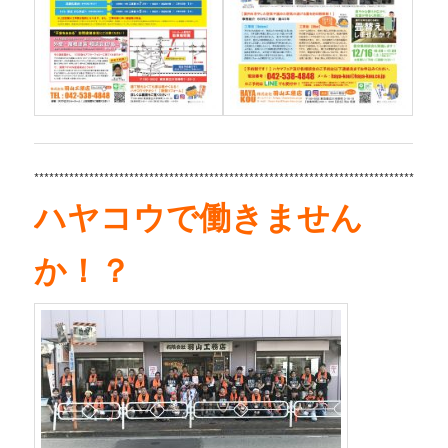
****
*****************************************************************************
ハヤコウで働きません
か！？