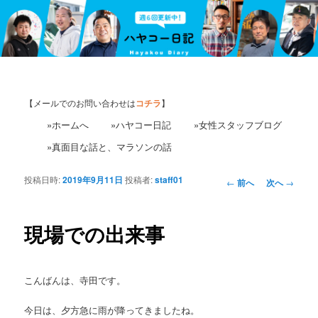
【メールでのお問い合わせは
コチラ
】
»ホームへ
»ハヤコー日記
»女性スタッフブログ
»真面目な話と、マラソンの話
投稿日時:
2019年9月11日
投稿者:
staff01
投
←
前へ
次へ
→
稿
ナ
ビ
現場での出来事
ゲ
ー
シ
こんばんは、寺田です。
ョ
ン
今日は、夕方急に雨が降ってきましたね。