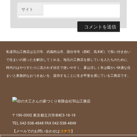
サイト
私達羽山工務店は立川市、武蔵村山市、国分寺市（西町、高木町）で長い付き合い
で住まいの困ったを解決してくれる、地元の工務店を探している人たちのために、
時代のはやりすたりに流されず頑丈で使いやすく、夏は涼しく冬は暖かい快適な住
まいと家族的なおつきあいを、提供することに生き甲斐を感じている工務店です。
〒190-0002 東京都立川市幸町3-16-19
TEL 042-538-4848 FAX 042-538-4849
【メールでのお問い合わせは
コチラ
】