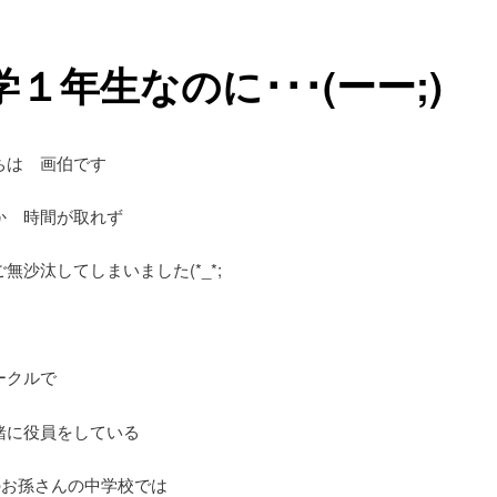
学１年生なのに･･･(ーー;)
ちは 画伯です
か 時間が取れず
無沙汰してしまいました(*_*;
ークルで
緒に役員をしている
のお孫さんの中学校では