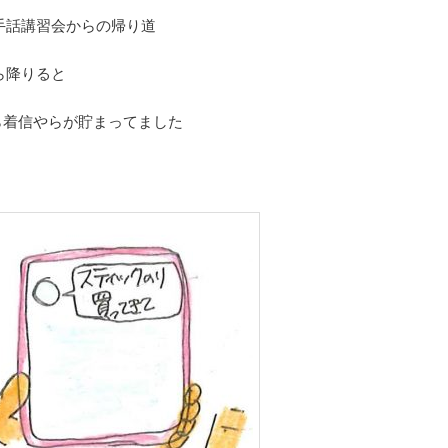
手話講習会からの帰り道
ら降りると
やら着信やらが貯まってました