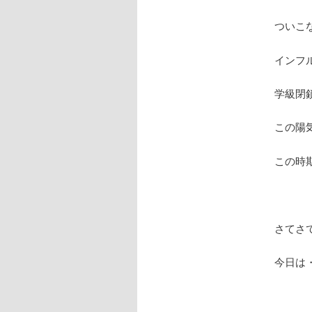
ついこ
インフ
学級閉鎖
この陽
この時期
さてさ
今日は