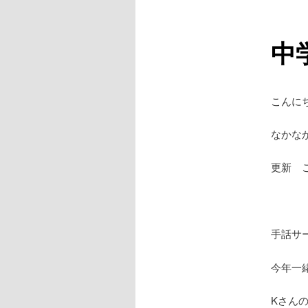
中
こんに
なかな
更新 ご
手話サ
今年一
Kさん