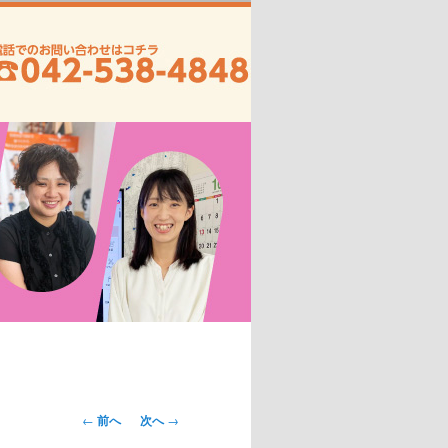
投
←
前へ
次へ
→
稿