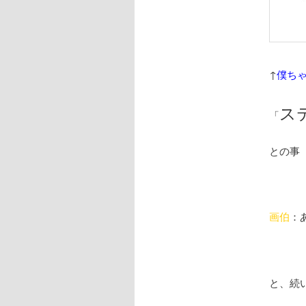
↑
僕ち
ス
「
との事
画伯
：
と、続