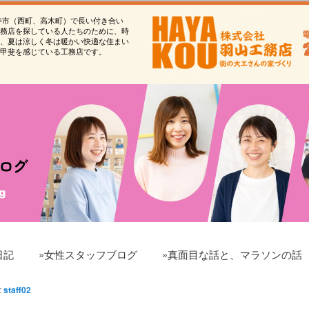
寺市（西町、高木町）で長い付き合い
務店を探している人たちのために、時
、夏は涼しく冬は暖かい快適な住まい
甲斐を感じている工務店です。
日記
»女性スタッフブログ
»真面目な話と、マラソンの話
:
staff02