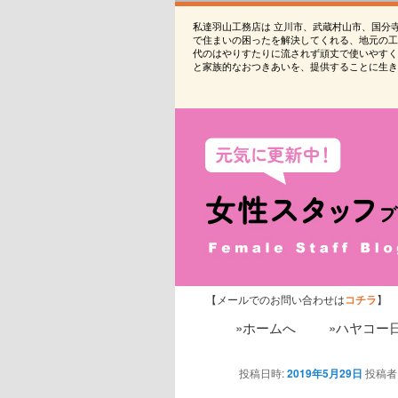
私達羽山工務店は 立川市、武蔵村山市、国分
で住まいの困ったを解決してくれる、地元の工
代のはやりすたりに流されず頑丈で使いやすく
と家族的なおつきあいを、提供することに生き
【メールでのお問い合わせは
コチラ
】
»ホームへ
»ハヤコー
投稿日時:
2019年5月29日
投稿者