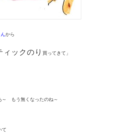
ゃん
から
ティックのり
買ってきて」
あ～ もう無くなったのね～
いて