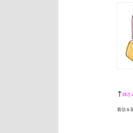
↑
姉さ
着信＆