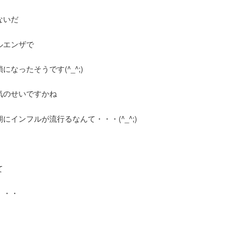
ないだ
ルエンザで
になったそうです(^_^;)
気のせいですかね
にインフルが流行るなんて・・・(^_^;)
て
・・・