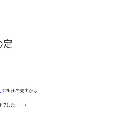
の定
ん
の担任の先生から
でした(=_=)