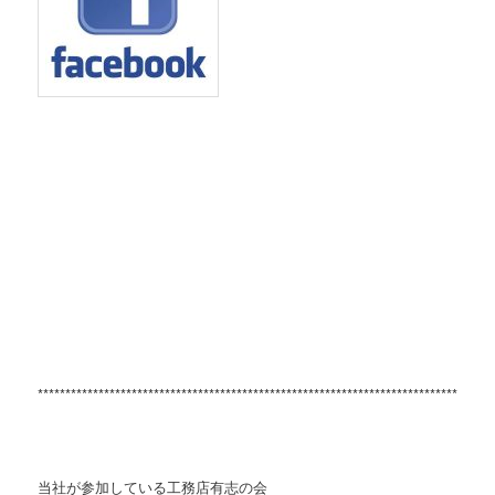
**********************************************************************************
当社が参加している工務店有志の会