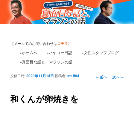
【メールでのお問い合わせは
コチラ
】
»ホームへ
»ハヤコー日記
»女性スタッフブログ
»真面目な話と、マラソンの話
投稿日時:
2020年11月14日
投稿者:
staff04
投
←
前へ
次へ
→
稿
ナ
ビ
和くんが卵焼きを
ゲ
ー
シ
ョ
ン