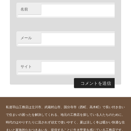
名前
※
メール
※
サイト
私達羽山工務店は立川市、武蔵村山市、国分寺市（西町、高木町）で長い付き合い
で住まいの困ったを解決してくれる、地元の工務店を探している人たちのために、
時代のはやりすたりに流されず頑丈で使いやすく、夏は涼しく冬は暖かい快適な住
まいと家族的なおつきあいを、提供することに生き甲斐を感じている工務店です。