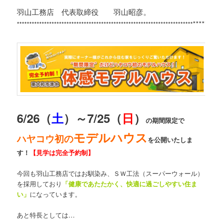
羽山工務店 代表取締役 羽山昭彦。
*********
***********************************************************************
6/26（
土
）～7/25（
日
）
の期間限定で
モデルハウス
ハヤコウ初の
を公開いたしま
す！
【見学は完全予約制】
今回も羽山工務店ではお馴染み、ＳＷ工法（スーパーウォール）
を採用しており
「健康であたたかく、快適に過ごしやすい住ま
い」
になっています。
あと特長としては…