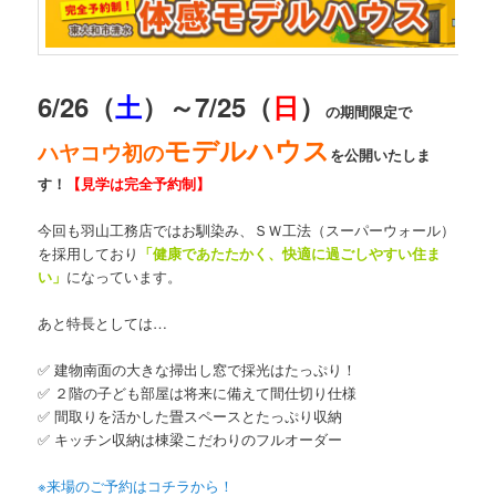
6/26（
土
）～7/25（
日
）
の期間限定で
モデルハウス
ハヤコウ初の
を公開いたしま
す！
【見学は完全予約制】
今回も羽山工務店ではお馴染み、ＳＷ工法（スーパーウォール）
を採用しており
「健康であたたかく、快適に過ごしやすい住ま
い」
になっています。
あと特長としては…
✅ 建物南面の大きな掃出し窓で採光はたっぷり！
✅ ２階の子ども部屋は将来に備えて間仕切り仕様
✅ 間取りを活かした畳スペースとたっぷり収納
✅ キッチン収納は棟梁こだわりのフルオーダー
※来場のご予約はコチラから！