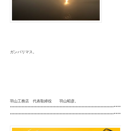
ガンバリマス。
羽山工務店 代表取締役 羽山昭彦。
*********
***********************************************************************
*********
***********************************************************************