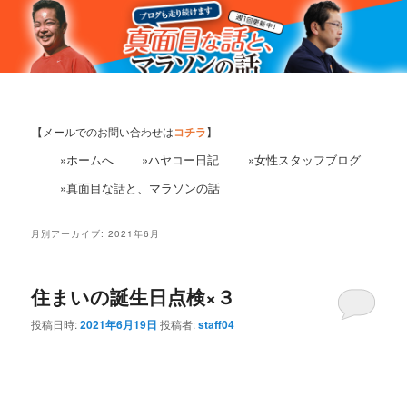
【メールでのお問い合わせは
コチラ
】
»ホームへ
»ハヤコー日記
»女性スタッフブログ
»真面目な話と、マラソンの話
月別アーカイブ:
2021年6月
住まいの誕生日点検×３
投稿日時:
2021年6月19日
投稿者:
staff04