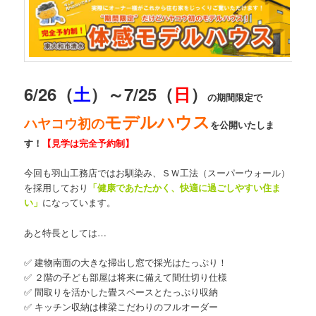
6/26（
土
）～7/25（
日
）
の期間限定で
モデルハウス
ハヤコウ初の
を公開いたしま
す！
【見学は完全予約制】
今回も羽山工務店ではお馴染み、ＳＷ工法（スーパーウォール）
を採用しており
「健康であたたかく、快適に過ごしやすい住ま
い」
になっています。
あと特長としては…
✅ 建物南面の大きな掃出し窓で採光はたっぷり！
✅ ２階の子ども部屋は将来に備えて間仕切り仕様
✅ 間取りを活かした畳スペースとたっぷり収納
✅ キッチン収納は棟梁こだわりのフルオーダー