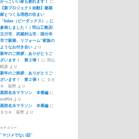
かっこいい家も創れます！
に
【新プロジェクト始動】建築
家とつくる理想の住まい
「bdax（ビーダックス）」に
参画しました！ | 羽山工務店/
立川市、武蔵村山市、国分寺
市で新築、リフォーム“家族の
ようなお付き合い
より
新年のご挨拶、ありがとうご
ざいます！ 第２弾！
に
羽山
昭彦
より
新年のご挨拶、ありがとうご
ざいます！ 第２弾！
に
タカ
キ 荻野
より
黒部名水マラソン 本番編
に
staff04
より
黒部名水マラソン 本番編
に
タカキ 荻野
より
カテゴリー
”マジメでない話”