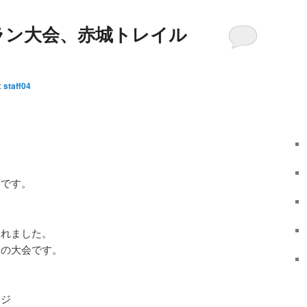
ラン大会、赤城トレイル
:
staff04
話です。
されました。
りの大会です。
ージ