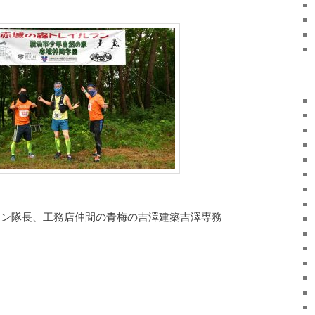
ラン隊長、工務店仲間の青梅の吉澤建築吉澤専務