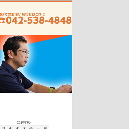
2020年8月
月
火
水
木
金
土
日