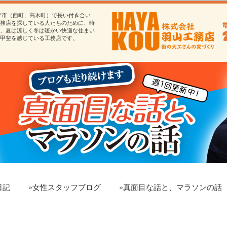
寺市（西町、高木町）で長い付き合い
務店を探している人たちのために、時
、夏は涼しく冬は暖かい快適な住まい
甲斐を感じている工務店です。
日記
»女性スタッフブログ
»真面目な話と、マラソンの話