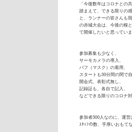
「今後数年はコロナとの共
踏まえて、できる限りの
と、ランナーの皆さんも我
の赤城大会は、今後の糧と
て開催したいと思ってい
参加募集も少なく、
サーモカメラの導入、
バフ（マスク）の着用、
スタートも30分間の間で
開会式、表彰式無し、
記録証も、各自で記入、
などできる限りのコロナ
参加者300人なのに、運
ｽﾀｯﾌの数、手厚いおもて