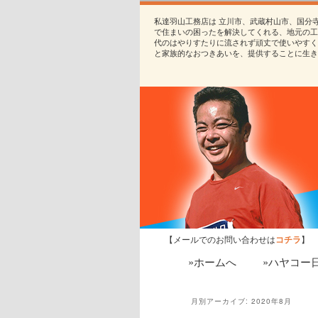
私達羽山工務店は 立川市、武蔵村山市、国分
で住まいの困ったを解決してくれる、地元の工
代のはやりすたりに流されず頑丈で使いやすく
と家族的なおつきあいを、提供することに生き
【メールでのお問い合わせは
コチラ
】
»ホームへ
»ハヤコー
月別アーカイブ:
2020年8月