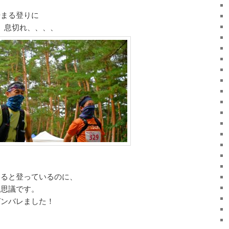
始まる登りに
ら、息切れ、、、、
くると登っているのに、
不思議です。
ガンバレました！