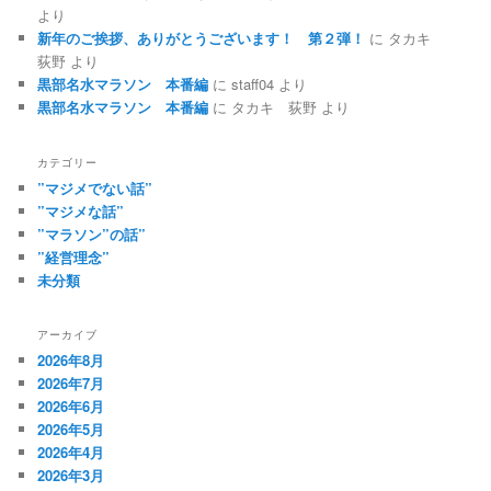
より
新年のご挨拶、ありがとうございます！ 第２弾！
に
タカキ
荻野
より
黒部名水マラソン 本番編
に
staff04
より
黒部名水マラソン 本番編
に
タカキ 荻野
より
カテゴリー
”マジメでない話”
”マジメな話”
”マラソン”の話”
”経営理念”
未分類
アーカイブ
2026年8月
2026年7月
2026年6月
2026年5月
2026年4月
2026年3月