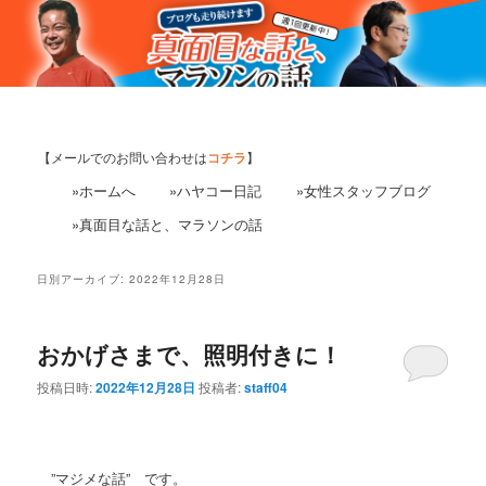
【メールでのお問い合わせは
コチラ
】
»ホームへ
»ハヤコー日記
»女性スタッフブログ
»真面目な話と、マラソンの話
日別アーカイブ:
2022年12月28日
おかげさまで、照明付きに！
投稿日時:
2022年12月28日
投稿者:
staff04
”マジメな話” です。