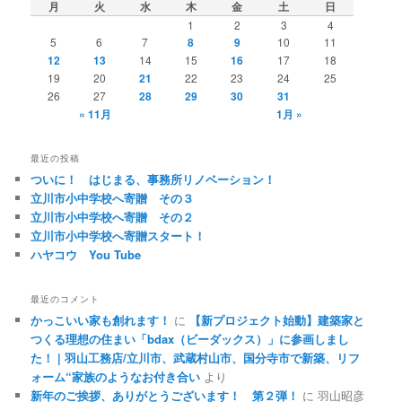
月
火
水
木
金
土
日
1
2
3
4
5
6
7
8
9
10
11
12
13
14
15
16
17
18
19
20
21
22
23
24
25
26
27
28
29
30
31
« 11月
1月 »
最近の投稿
ついに！ はじまる、事務所リノベーション！
立川市小中学校へ寄贈 その３
立川市小中学校へ寄贈 その２
立川市小中学校へ寄贈スタート！
ハヤコウ You Tube
最近のコメント
かっこいい家も創れます！
に
【新プロジェクト始動】建築家と
つくる理想の住まい「bdax（ビーダックス）」に参画しまし
た！ | 羽山工務店/立川市、武蔵村山市、国分寺市で新築、リフ
ォーム“家族のようなお付き合い
より
新年のご挨拶、ありがとうございます！ 第２弾！
に
羽山昭彦