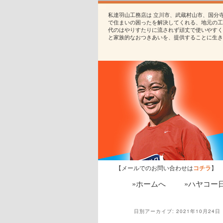
私達羽山工務店は 立川市、武蔵村山市、国分
で住まいの困ったを解決してくれる、地元の工
代のはやりすたりに流されず頑丈で使いやすく
と家族的なおつきあいを、提供することに生き
【メールでのお問い合わせは
コチラ
】
»ホームへ
»ハヤコー
日別アーカイブ:
2021年10月24日