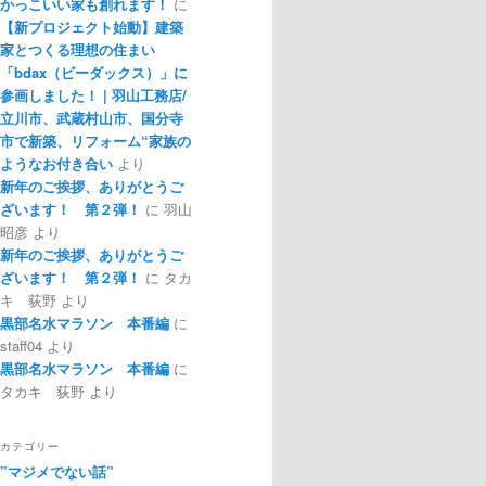
かっこいい家も創れます！
に
【新プロジェクト始動】建築
家とつくる理想の住まい
「bdax（ビーダックス）」に
参画しました！ | 羽山工務店/
立川市、武蔵村山市、国分寺
市で新築、リフォーム“家族の
ようなお付き合い
より
新年のご挨拶、ありがとうご
ざいます！ 第２弾！
に
羽山
昭彦
より
新年のご挨拶、ありがとうご
ざいます！ 第２弾！
に
タカ
キ 荻野
より
黒部名水マラソン 本番編
に
staff04
より
黒部名水マラソン 本番編
に
タカキ 荻野
より
カテゴリー
”マジメでない話”