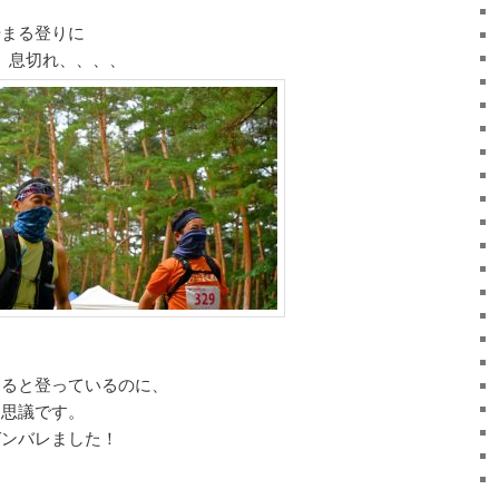
始まる登りに
ら、息切れ、、、、
くると登っているのに、
不思議です。
ガンバレました！