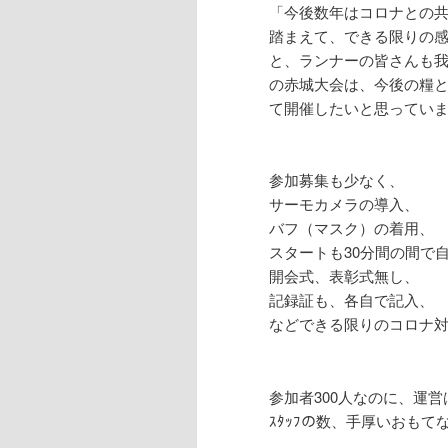
「今後数年はコロナとの共
踏まえて、できる限りの
と、ランナーの皆さんも我
の赤城大会は、今後の糧と
て開催したいと思ってい
参加募集も少なく、
サーモカメラの導入、
バフ（マスク）の着用、
スタートも30分間の間で
開会式、表彰式無し、
記録証も、各自で記入、
などできる限りのコロナ
参加者300人なのに、運
ｽﾀｯﾌの数、手厚いおもて