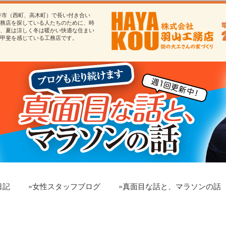
寺市（西町、高木町）で長い付き合い
務店を探している人たちのために、時
、夏は涼しく冬は暖かい快適な住まい
甲斐を感じている工務店です。
日記
»女性スタッフブログ
»真面目な話と、マラソンの話