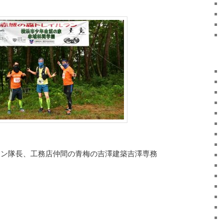
ラン隊長、工務店仲間の青梅の吉澤建築吉澤専務