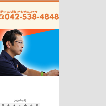
2020年8月
月
火
水
木
金
土
日