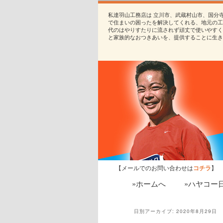
私達羽山工務店は 立川市、武蔵村山市、国分
で住まいの困ったを解決してくれる、地元の工
代のはやりすたりに流されず頑丈で使いやすく
と家族的なおつきあいを、提供することに生き
【メールでのお問い合わせは
コチラ
】
»ホームへ
»ハヤコー
日別アーカイブ:
2020年8月29日