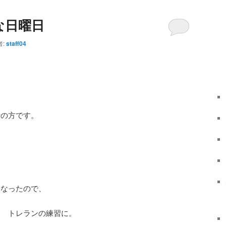
な日曜日
者:
staff04
話の方です。
くなったので、
。 トレランの練習に。