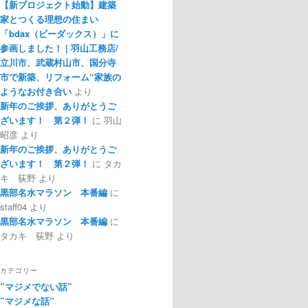
【新プロジェクト始動】建築
家とつくる理想の住まい
「bdax（ビーダックス）」に
参画しました！ | 羽山工務店/
立川市、武蔵村山市、国分寺
市で新築、リフォーム“家族の
ようなお付き合い
より
新年のご挨拶、ありがとうご
ざいます！ 第２弾！
に
羽山
昭彦
より
新年のご挨拶、ありがとうご
ざいます！ 第２弾！
に
タカ
キ 荻野
より
黒部名水マラソン 本番編
に
staff04
より
黒部名水マラソン 本番編
に
タカキ 荻野
より
カテゴリー
”マジメでない話”
”マジメな話”