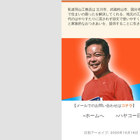
私達羽山工務店は 立川市、武蔵村山市、国分
で住まいの困ったを解決してくれる、地元の工
代のはやりすたりに流されず頑丈で使いやすく
と家族的なおつきあいを、提供することに生き
【メールでのお問い合わせは
コチラ
】
»ホームへ
»ハヤコー
日別アーカイブ:
2020年10月16日