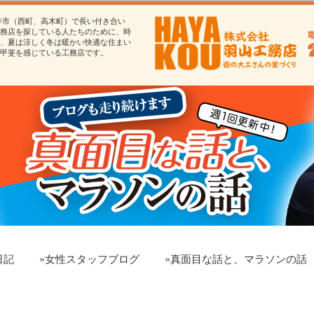
寺市（西町、高木町）で長い付き合い
務店を探している人たちのために、時
、夏は涼しく冬は暖かい快適な住まい
甲斐を感じている工務店です。
日記
»女性スタッフブログ
»真面目な話と、マラソンの話