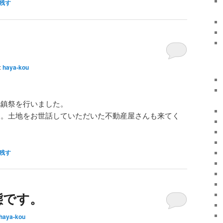
残す
:
haya-kou
地鎮祭を行いました。
す。土地をお世話していただいた不動産屋さんも来てく
残す
態です。
haya-kou