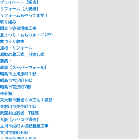
プライベート【昭彦】
リフォーム【大規模】
リフォームもやってます！
取り組み
国立市谷保増築工事
夏まつり・もちつき・ﾊﾞｽﾂｱｰ
家づくり教室
屋根・リフォーム
感動の着工式、引渡し式
新築！
新築【スーパーウォール】
昭島市上川原町Ｔ邸
昭島市宮沢町Ｎ邸
昭島市宮沢町Y邸
未分類
東大和市新堀ＳＷ工法Ｔ様邸
東村山市美住町Ｔ邸
武蔵村山残堀 T様邸
瓦版【ハヤコウ通信】
立川市栄町Ａ様邸新築工事
立川市栄町Ｈ邸
立川市砂川町Ａ号棟