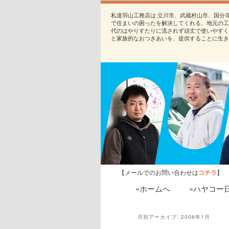
私達羽山工務店は 立川市、武蔵村山市、国分
で住まいの困ったを解決してくれる、地元の工
代のはやりすたりに流されず頑丈で使いやすく
と家族的なおつきあいを、提供することに生き
【メールでのお問い合わせは
コチラ
】
»ホームへ
»ハヤコー
月別アーカイブ:
2006年1月