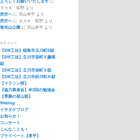
よろしくお願いいたします
に
タカキ 荻野
より
所沢へ
に
羽山孝平
より
所沢へ
に
タカキ 荻野
より
智光山公園
に
羽山孝平
より
カテゴリー
【SW工法】昭島市玉川町S邸
【SW工法】立川市栄町Ｓ藤様
邸
【SW工法】立川市栄町Ｓ邸
【SW工法】立川市砂川町Ｎ邸
【マラソン部】
【協力業者会】年2回の勉強会
【専務の登山部】
Weblog
イサタケブログ
お知らせ！
コンサート
こんなことも！
プライベート【孝平】