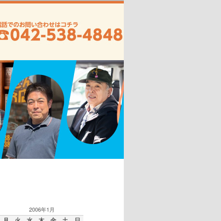
2006年1月
月
火
水
木
金
土
日