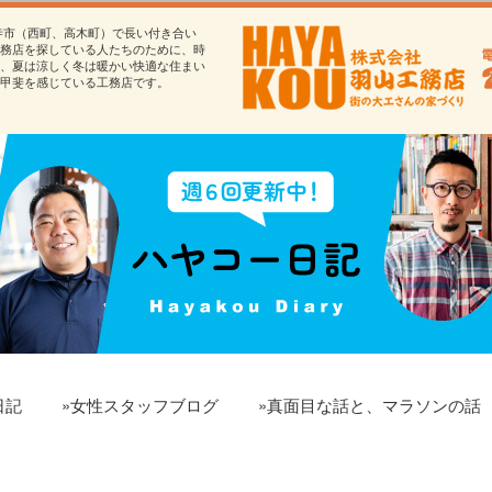
寺市（西町、高木町）で長い付き合い
務店を探している人たちのために、時
、夏は涼しく冬は暖かい快適な住まい
甲斐を感じている工務店です。
日記
»女性スタッフブログ
»真面目な話と、マラソンの話