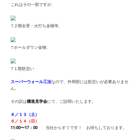
これはその一部ですが、
↑２階全景・火打ち金物等、
↑ホールダウン金物、
↑１階筋交い
スーパーウォール工法
なので、外周部には筋交いが必要ありませ
ん。
その訳は
構造見学会
にて、ご説明いたします。
６／１３（土）
６／１４（日）
11:00〜17：00
当社からすぐです！ お待ちしております。