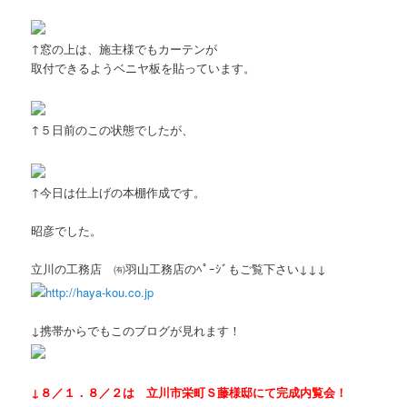
↑窓の上は、施主様でもカーテンが
取付できるようベニヤ板を貼っています。
↑５日前のこの状態でしたが、
↑今日は仕上げの本棚作成です。
昭彦でした。
立川の工務店 ㈲羽山工務店のﾍﾟｰｼﾞもご覧下さい↓↓↓
http://haya-kou.co.jp
↓携帯からでもこのブログが見れます！
↓８／１．８／２は 立川市栄町Ｓ藤様邸にて完成内覧会！