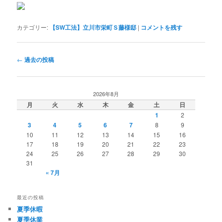
カテゴリー:
【SW工法】立川市栄町Ｓ藤様邸
|
コメントを残す
投
←
過去の投稿
稿
ナ
ビ
2026年8月
ゲ
月
火
水
木
金
土
日
ー
1
2
シ
3
4
5
6
7
8
9
ョ
10
11
12
13
14
15
16
ン
17
18
19
20
21
22
23
24
25
26
27
28
29
30
31
« 7月
最近の投稿
夏季休暇
夏季休業