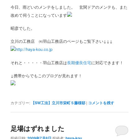
今日、雨どいのメンテをしました。 玄関ドアのメンテも、また
改めて伺うことになっています
昭彦でした。
立川の工務店 ㈲羽山工務店のページもご覧下さい↓↓↓
http://haya-kou.co.jp
それと・・・・・羽山工務店は
長期優良住宅
に対応できます！
↓携帯からでもこのブログが見れます！
カテゴリー:
【SW工法】立川市栄町Ｓ藤様邸
|
コメントを残す
足場はずれました
投稿日時:
2009年7月8日
投稿者:
haya-kou