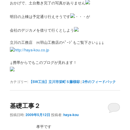
おかげで、土台敷き完了の写真がありません
明日の上棟は予定通り行えそうです
・・・が
会社のデジカメを借りて行くとしよう
立川の工務店 ㈲羽山工務店のﾍﾟｰｼﾞもご覧下さい↓↓↓
http://haya-kou.co.jp
↓携帯からでもこのブログが見れます！
カテゴリー:
【SW工法】立川市栄町Ｓ藤様邸
|
2
件のフィードバック
基礎工事２
投稿日時:
2009年5月12日
投稿者:
haya-kou
孝平です