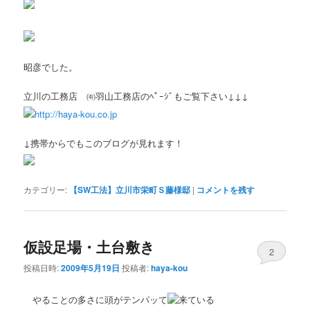
昭彦でした。
立川の工務店 ㈲羽山工務店のﾍﾟｰｼﾞもご覧下さい↓↓↓
http://haya-kou.co.jp
↓携帯からでもこのブログが見れます！
カテゴリー:
【SW工法】立川市栄町Ｓ藤様邸
|
コメントを残す
仮設足場・土台敷き
2
投稿日時:
2009年5月19日
投稿者:
haya-kou
やることの多さに頭がテンパッて
来ている