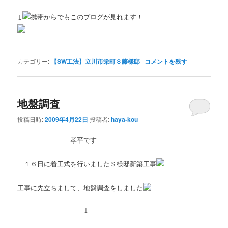
↓
携帯からでもこのブログが見れます！
カテゴリー:
【SW工法】立川市栄町Ｓ藤様邸
|
コメントを残す
地盤調査
投稿日時:
2009年4月22日
投稿者:
haya-kou
孝平です
１６日に着工式を行いましたＳ様邸新築工事
工事に先立ちまして、地盤調査をしました
↓