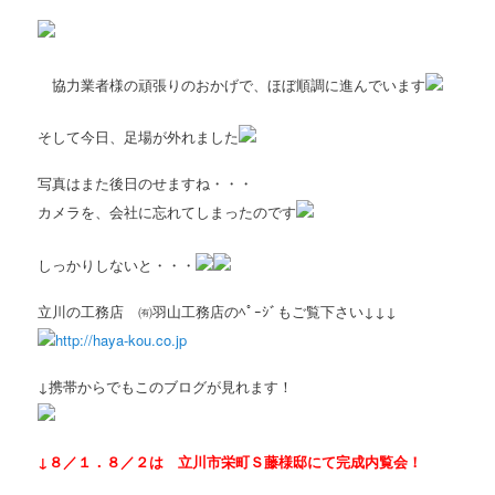
協力業者様の頑張りのおかげで、ほぼ順調に進んでいます
そして今日、足場が外れました
写真はまた後日のせますね・・・
カメラを、会社に忘れてしまったのです
しっかりしないと・・・
立川の工務店 ㈲羽山工務店のﾍﾟｰｼﾞもご覧下さい↓↓↓
http://haya-kou.co.jp
↓携帯からでもこのブログが見れます！
↓８／１．８／２は 立川市栄町Ｓ藤様邸にて完成内覧会！