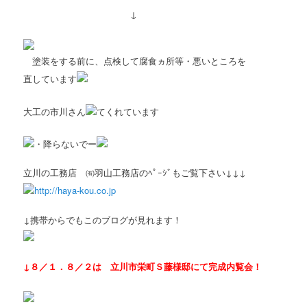
↓
塗装をする前に、点検して腐食ヵ所等・悪いところを
直しています
大工の市川さん
てくれています
・降らないでー
立川の工務店 ㈲羽山工務店のﾍﾟｰｼﾞもご覧下さい↓↓↓
http://haya-kou.co.jp
↓携帯からでもこのブログが見れます！
↓８／１．８／２は 立川市栄町Ｓ藤様邸にて完成内覧会！