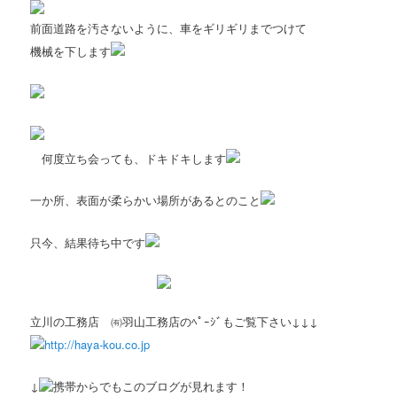
前面道路を汚さないように、車をギリギリまでつけて
機械を下します
何度立ち会っても、ドキドキします
一か所、表面が柔らかい場所があるとのこと
只今、結果待ち中です
立川の工務店 ㈲羽山工務店のﾍﾟｰｼﾞもご覧下さい↓↓↓
http://haya-kou.co.jp
↓
携帯からでもこのブログが見れます！