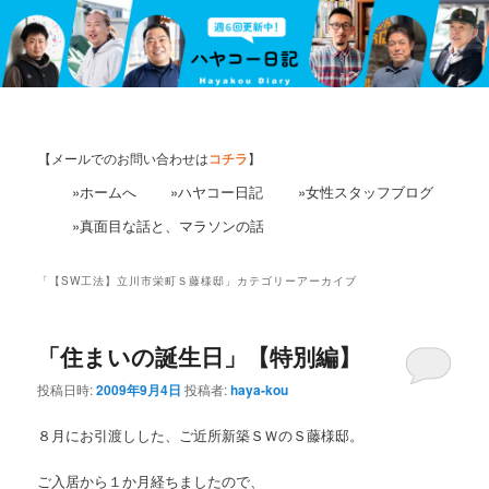
【メールでのお問い合わせは
コチラ
】
»ホームへ
»ハヤコー日記
»女性スタッフブログ
»真面目な話と、マラソンの話
「
【SW工法】立川市栄町Ｓ藤様邸
」カテゴリーアーカイブ
「住まいの誕生日」【特別編】
投稿日時:
2009年9月4日
投稿者:
haya-kou
８月にお引渡しした、ご近所新築ＳＷのＳ藤様邸。
ご入居から１か月経ちましたので、