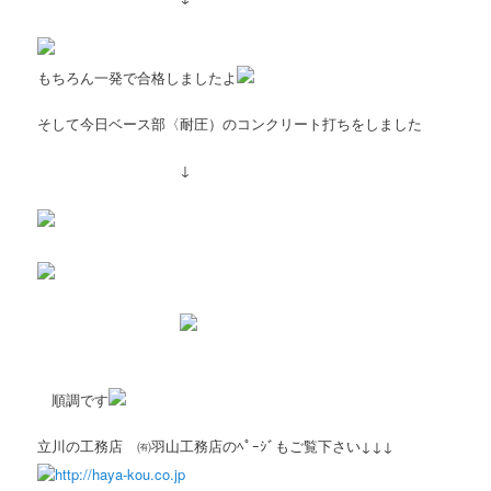
もちろん一発で合格しましたよ
そして今日ベース部〈耐圧）のコンクリート打ちをしました
↓
順調です
立川の工務店 ㈲羽山工務店のﾍﾟｰｼﾞもご覧下さい↓↓↓
http://haya-kou.co.jp