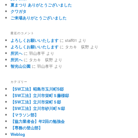
夏まつり ありがとうございました
クワガタ
ご来場ありがとうございました
最近のコメント
よろしくお願いいたします
に
staff01
より
よろしくお願いいたします
に
タカキ 荻野
より
所沢へ
に
羽山孝平
より
所沢へ
に
タカキ 荻野
より
智光山公園
に
羽山孝平
より
カテゴリー
【SW工法】昭島市玉川町S邸
【SW工法】立川市栄町Ｓ藤様邸
【SW工法】立川市栄町Ｓ邸
【SW工法】立川市砂川町Ｎ邸
【マラソン部】
【協力業者会】年2回の勉強会
【専務の登山部】
Weblog