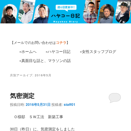
【メールでのお問い合わせは
コチラ
】
»ホームへ
»ハヤコー日記
»女性スタッフブログ
»真面目な話と、マラソンの話
月別アーカイブ:
2016年5月
気密測定
投稿日時:
2016年5月31日
投稿者:
staff01
Ｏ様邸 ＳＷ工法 新築工事
30日（昨日）に、気密測定をしました