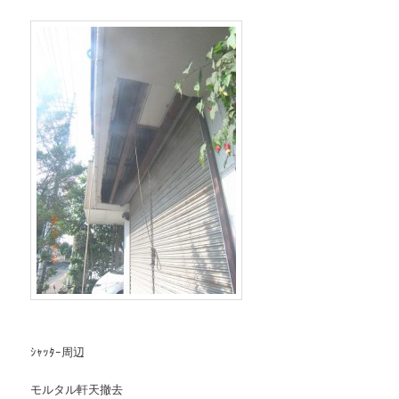
ｼｬｯﾀｰ周辺
モルタル軒天撤去