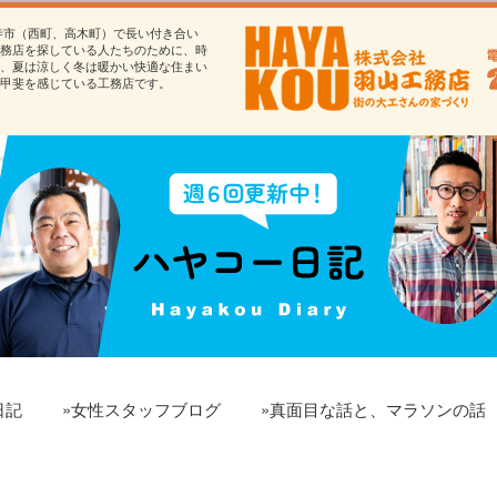
寺市（西町、高木町）で長い付き合い
務店を探している人たちのために、時
、夏は涼しく冬は暖かい快適な住まい
甲斐を感じている工務店です。
日記
»女性スタッフブログ
»真面目な話と、マラソンの話