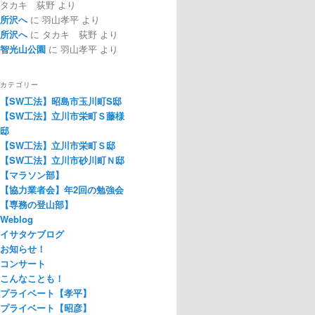
タカキ 荻野
より
所沢へ
に
羽山孝平
より
所沢へ
に
タカキ 荻野
より
智光山公園
に
羽山孝平
より
カテゴリー
【SW工法】昭島市玉川町S邸
【SW工法】立川市栄町Ｓ藤様
邸
【SW工法】立川市栄町Ｓ邸
【SW工法】立川市砂川町Ｎ邸
【マラソン部】
【協力業者会】年2回の勉強会
【専務の登山部】
Weblog
イサタケブログ
お知らせ！
コンサート
こんなことも！
プライベート【孝平】
プライベート【昭彦】