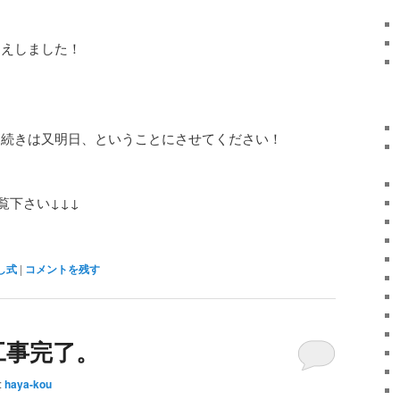
迎えしました！
、続きは又明日、ということにさせてください！
覧下さい↓↓↓
し式
|
コメントを残す
工事完了。
:
haya-kou