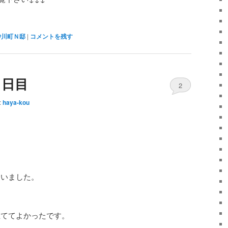
砂川町Ｎ邸
|
コメントを残す
２日目
2
:
haya-kou
わいました。
立ててよかったです。