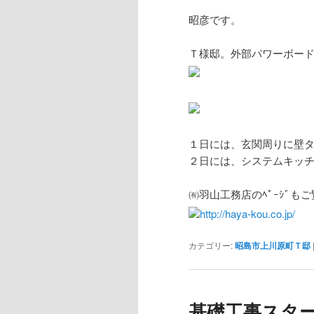
昭彦です。
Ｔ様邸。外部パワーボー
１日には、玄関周りに壁
２日には、システムキッ
㈲羽山工務店のﾍﾟｰｼﾞもご
http://haya-kou.co.jp/
カテゴリー:
昭島市上川原町Ｔ邸
基礎工事スタ