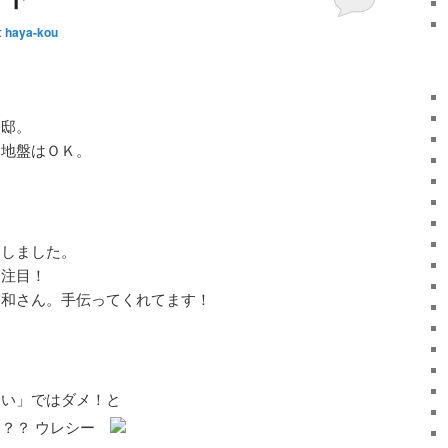
:
haya-kou
様邸。
、地盤はＯＫ。
トしました。
に注目！
友和さん。手伝ってくれてます！
良い」ではダメ！と
？？？ ウレシー