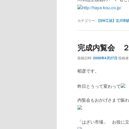
http://haya-kou.co.jp/
カテゴリー:
【SW工法】立川市
完成内覧会 
投稿日時:
2008年4月27日
投稿者
昭彦です。
昨日とうって変わって
内覧会もおかげさまで賑
「はざい市場」 お役に