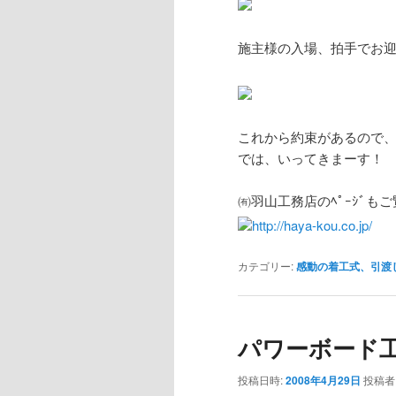
施主様の入場、拍手でお
これから約束があるので
では、いってきまーす！
㈲羽山工務店のﾍﾟｰｼﾞもご
http://haya-kou.co.jp/
カテゴリー:
感動の着工式、引渡
パワーボード
投稿日時:
2008年4月29日
投稿者