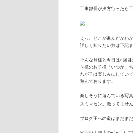
工事部長が夕方行ったら
えっ。どこが進んだかわ
詳しく知りたい方は下記
そんなＮ様と今日は○回目
Ｎ様のお子様「いつか」
わが子は楽しみにしてい
遊んでおります。
楽しそうに遊んでいる写
スミマセン。撮ってませ
ブログ王への道はまだま
㈲羽山工務店のﾍﾟｰｼﾞもご