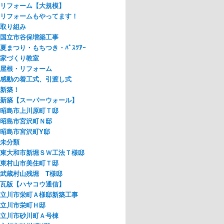
リフォーム【大規模】
リフォームもやってます！
取り組み
国立市谷保増築工事
夏まつり・もちつき・ﾊﾞｽﾂｱｰ
家づくり教室
屋根・リフォーム
感動の着工式、引渡し式
新築！
新築【スーパーウォール】
昭島市上川原町Ｔ邸
昭島市宮沢町Ｎ邸
昭島市宮沢町Y邸
未分類
東大和市新堀ＳＷ工法Ｔ様邸
東村山市美住町Ｔ邸
武蔵村山残堀 T様邸
瓦版【ハヤコウ通信】
立川市栄町Ａ様邸新築工事
立川市栄町Ｈ邸
立川市砂川町Ａ号棟