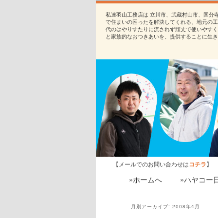
私達羽山工務店は 立川市、武蔵村山市、国分
で住まいの困ったを解決してくれる、地元の工
代のはやりすたりに流されず頑丈で使いやすく
と家族的なおつきあいを、提供することに生き
【メールでのお問い合わせは
コチラ
】
»ホームへ
»ハヤコー
月別アーカイブ:
2008年4月