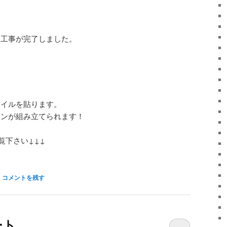
ド工事が完了しました。
タイルを貼ります。
チンが組み立てられます！
覧下さい↓↓↓
|
コメントを残す
ート