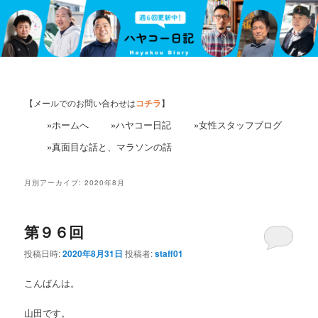
【メールでのお問い合わせは
コチラ
】
»ホームへ
»ハヤコー日記
»女性スタッフブログ
»真面目な話と、マラソンの話
月別アーカイブ:
2020年8月
第９６回
投稿日時:
2020年8月31日
投稿者:
staff01
こんばんは。
山田です。