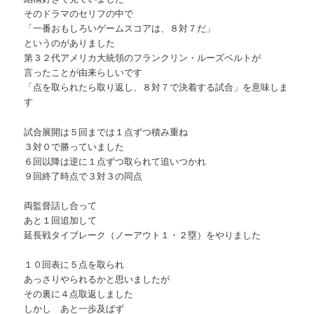
そのドラマのセリフの中で
「一番おもしろいゲームスコアは、８対７だ」
というのがありました
第３２代アメリカ大統領のフランクリン・ルーズベルトが
言ったことが由来らしいです
「点を取られたら取り返し、８対７で決着する試合」を意味しま
す
試合展開は５回までは１点ずつ積み重ね
３対０で勝っていました
６回以降は逆に１点ずつ取られて追いつかれ
９回終了時点で３対３の同点
両監督話し合って
あと１回追加して
延長戦タイブレーク（ノーアウト１・２塁）をやりました
１０回表に５点を取られ
あっさりやられるかと思いましたが
その裏に４点取返しました
しかし あと一歩及ばず