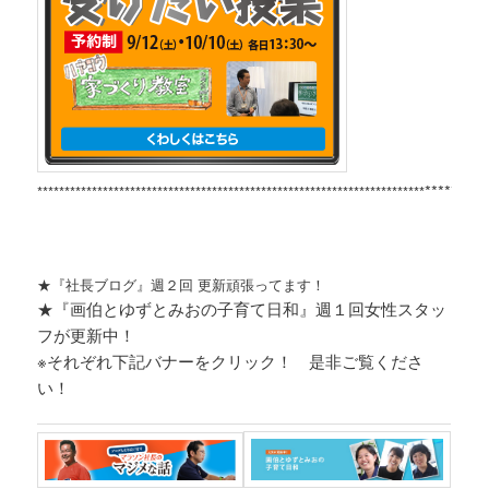
*********
***********************************************************************
★『社長ブログ』週２回 更新頑張ってます！
★『画伯とゆずとみおの子育て日和』週１回女性スタッ
フが更新中！
※それぞれ
下記バナーをクリック！ 是非ご覧くださ
い！