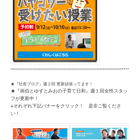
*********
***********************************************************************
★『社長ブログ』週２回 更新頑張ってます！
★『画伯とゆずとみおの子育て日和』週１回女性スタッ
フが更新中！
※それぞれ
下記バナーをクリック！ 是非ご覧くださ
い！