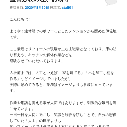
投稿日時:
2020年8月30日
投稿者:
staff01
こんにちは！
ようやく連休明けのポワーっとしたテンションから醒めた伊佐地
です。
ここ最近はリフォームの現場が主な主戦場となっており、床の貼
り替えや、キッチンの解体作業などを
経験させていただいております。
入社前までは、大工といえば 「家を建てる」「木を加工し棚を
作る」などイメージしていましたが、
実際に勤めてみると、業務はイメージよりも多岐に亘っていま
す。
作業や用語を覚える事が大変ではありますが、刺激的な毎日を過
ごせています。
一日一日を大切に過ごし、知識と経験を積むことで、自分の想像
していた「大工」の世界よりも、
広いフィールドで活躍できる人材になれると感じているので、