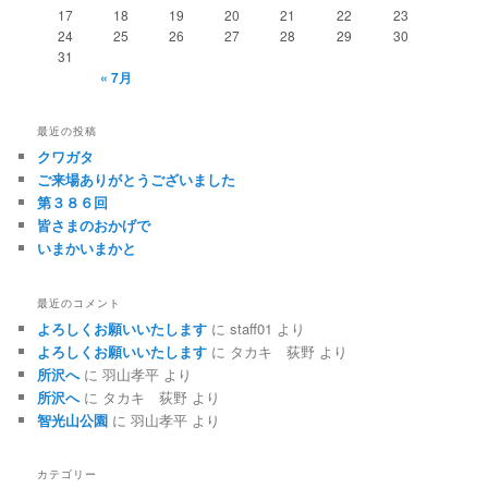
ン
17
18
19
20
21
22
23
24
25
26
27
28
29
30
31
« 7月
最近の投稿
クワガタ
ご来場ありがとうございました
第３８６回
皆さまのおかげで
いまかいまかと
最近のコメント
よろしくお願いいたします
に
staff01
より
よろしくお願いいたします
に
タカキ 荻野
より
所沢へ
に
羽山孝平
より
所沢へ
に
タカキ 荻野
より
智光山公園
に
羽山孝平
より
カテゴリー