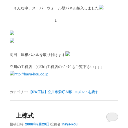
そんな中、スーパーウォール壁パネル納入しました
↓
明日、屋根パネルを取り付けます
立川の工務店 ㈲羽山工務店のﾍﾟｰｼﾞもご覧下さい↓↓↓
http://haya-kou.co.jp
カテゴリー:
【SW工法】立川市栄町Ｓ邸
|
コメントを残す
上棟式
投稿日時:
2008年9月29日
投稿者:
haya-kou