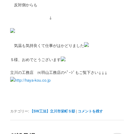
反対側からも
↓
気温も気持良くて仕事がはかどりました
Ｓ様、おめでとうございます
立川の工務店 ㈲羽山工務店のﾍﾟｰｼﾞもご覧下さい↓↓↓
http://haya-kou.co.jp
カテゴリー:
【SW工法】立川市栄町Ｓ邸
|
コメントを残す