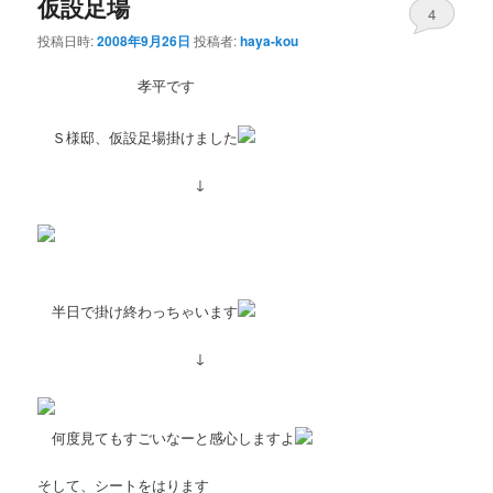
仮設足場
4
投稿日時:
2008年9月26日
投稿者:
haya-kou
孝平です
Ｓ様邸、仮設足場掛けました
↓
半日で掛け終わっちゃいます
↓
何度見てもすごいなーと感心しますよ
そして、シートをはります