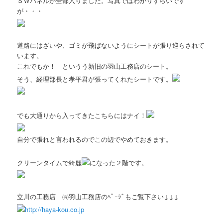
ＳＷパネルが全部入りました。写真ではわかりずらいです
が・・・
道路にはざいや、ゴミが飛ばないようにシートが張り巡らされて
います。
これでもか！ というう新旧の羽山工務店のシート。
そう、経理部長と孝平君が張ってくれたシートです。
でも大通りから入ってきたこちらにはナイ！
自分で張れと言われるのでこの辺でやめておきます。
クリーンタイムで綺麗
になった２階です。
立川の工務店 ㈲羽山工務店のﾍﾟｰｼﾞもご覧下さい↓↓↓
http://haya-kou.co.jp