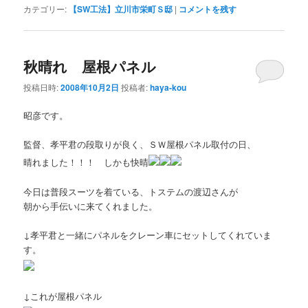
カテゴリー:
【SW工法】立川市栄町Ｓ邸
|
コメントを残す
秋晴れ 屋根パネル
投稿日時:
2008年10月2日
投稿者:
haya-kou
昭彦です。
監督、孝平君の段取りが良く、ＳＷ屋根パネル取付の日、
晴れました！！！ しかも快晴
今日は普段スーツを着ている、トステムの渡辺さんが
朝から手伝いに来てくれました。
↓孝平君と一緒にパネルをクレーン車にセットしてくれていま
す。
↓これが屋根パネル