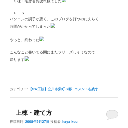
Ｓ様・昭彦君お疲れ様でした
Ｐ，Ｓ
パソコンの調子が悪く、このブログを打つのにえらく
時間がかかってしまった
やっと、終わった
こんなこと書いてる間にまたフリーズしそうなので
帰ります
カテゴリー:
【SW工法】立川市栄町Ｓ邸
|
コメントを残す
上棟・建て方
投稿日時:
2008年9月27日
投稿者:
haya-kou