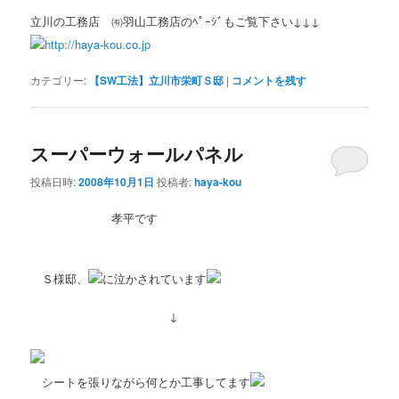
立川の工務店 ㈲羽山工務店のﾍﾟｰｼﾞもご覧下さい↓↓↓
http://haya-kou.co.jp
カテゴリー:
【SW工法】立川市栄町Ｓ邸
|
コメントを残す
スーパーウォールパネル
投稿日時:
2008年10月1日
投稿者:
haya-kou
孝平です
Ｓ様邸、
に泣かされています
↓
シートを張りながら何とか工事してます