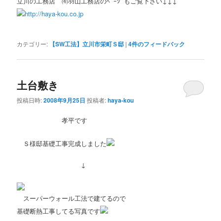
立川の工務店 ㈲羽山工務店のﾍﾟｰｼﾞもご覧下さい↓↓↓
http://haya-kou.co.jp
カテゴリー:
【SW工法】立川市栄町Ｓ邸
|
4
件のフィードバック
土台敷き
投稿日時:
2008年9月25日
投稿者:
haya-kou
孝平です
Ｓ様邸基礎工事完成しました
↓
スーパーウォール工法で建てるので
基礎断熱工事してる写真です