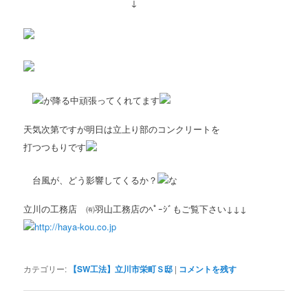
↓
が降る中頑張ってくれてます
天気次第ですが明日は立上り部のコンクリートを
打つつもりです
台風が、どう影響してくるか？
な
立川の工務店 ㈲羽山工務店のﾍﾟｰｼﾞもご覧下さい↓↓↓
http://haya-kou.co.jp
カテゴリー:
【SW工法】立川市栄町Ｓ邸
|
コメントを残す