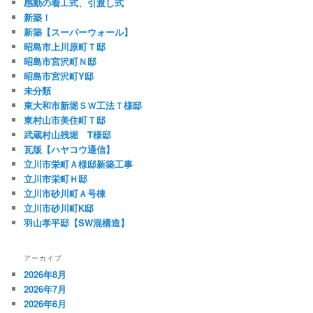
感動の着工式、引渡し式
新築！
新築【スーパーウォール】
昭島市上川原町Ｔ邸
昭島市宮沢町Ｎ邸
昭島市宮沢町Y邸
未分類
東大和市新堀ＳＷ工法Ｔ様邸
東村山市美住町Ｔ邸
武蔵村山残堀 T様邸
瓦版【ハヤコウ通信】
立川市栄町Ａ様邸新築工事
立川市栄町Ｈ邸
立川市砂川町Ａ号棟
立川市砂川町K邸
羽山孝平邸【SW混構造】
アーカイブ
2026年8月
2026年7月
2026年6月