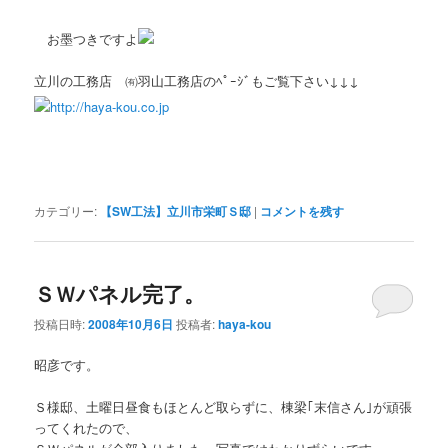
お墨つきですよ
立川の工務店 ㈲羽山工務店のﾍﾟｰｼﾞもご覧下さい↓↓↓
http://haya-kou.co.jp
カテゴリー:
【SW工法】立川市栄町Ｓ邸
|
コメントを残す
ＳＷパネル完了。
投稿日時:
2008年10月6日
投稿者:
haya-kou
昭彦です。
Ｓ様邸、土曜日昼食もほとんど取らずに、棟梁｢末信さん｣が頑張
ってくれたので、