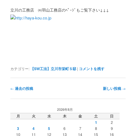
立川の工務店 ㈲羽山工務店のﾍﾟｰｼﾞもご覧下さい↓↓↓
http://haya-kou.co.jp
カテゴリー:
【SW工法】立川市栄町Ｓ邸
|
コメントを残す
投
←
過去の投稿
新しい投稿
→
稿
ナ
ビ
2026年8月
ゲ
月
火
水
木
金
土
日
ー
1
2
シ
3
4
5
6
7
8
9
ョ
10
11
12
13
14
15
16