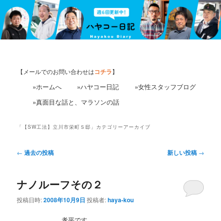
【メールでのお問い合わせは
コチラ
】
»ホームへ
»ハヤコー日記
»女性スタッフブログ
»真面目な話と、マラソンの話
「
【SW工法】立川市栄町Ｓ邸
」カテゴリーアーカイブ
投
←
過去の投稿
新しい投稿
→
稿
ナ
ナノルーフその２
ビ
ゲ
投稿日時:
2008年10月9日
投稿者:
haya-kou
ー
シ
孝平です