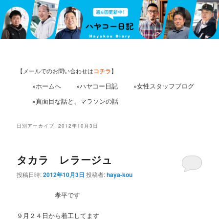
【メールでのお問い合わせは
コチラ
】
»ホームへ
»ハヤコー日記
»女性スタッフブログ
»真面目な話と、マラソンの話
日別アーカイブ:
2012年10月3日
タカラ レラージュ
投稿日時:
2012年10月3日
投稿者:
haya-kou
孝平です
９月２４日から着工してます