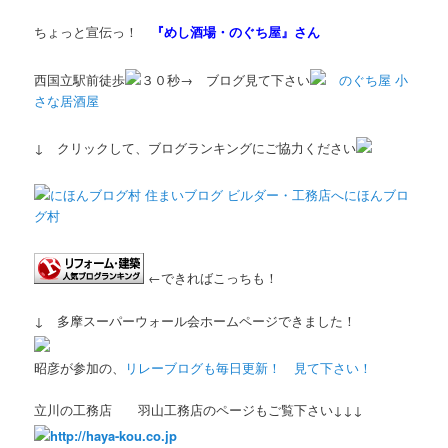
ちょっと宣伝っ！
『めし酒場・のぐち屋』さん
西国立駅前徒歩
３０秒→ ブログ見て下さい
のぐち屋 小
さな居酒屋
↓ クリックして、ブログランキングにご協力ください
にほんブロ
グ村
←できればこっちも！
↓ 多摩スーパーウォール会ホームページできました！
昭彦が参加の、
リレーブログも毎日更新！ 見て下さい！
立川の工務店 羽山工務店のページもご覧下さい↓↓↓
http://haya-kou.co.jp