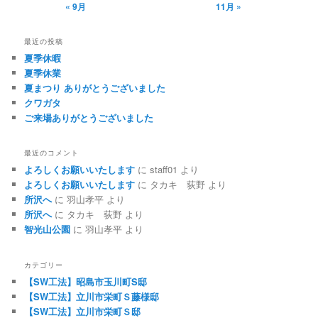
« 9月
11月 »
最近の投稿
夏季休暇
夏季休業
夏まつり ありがとうございました
クワガタ
ご来場ありがとうございました
最近のコメント
よろしくお願いいたします
に
staff01
より
よろしくお願いいたします
に
タカキ 荻野
より
所沢へ
に
羽山孝平
より
所沢へ
に
タカキ 荻野
より
智光山公園
に
羽山孝平
より
カテゴリー
【SW工法】昭島市玉川町S邸
【SW工法】立川市栄町Ｓ藤様邸
【SW工法】立川市栄町Ｓ邸