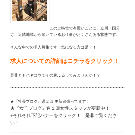
このご時世で有難いことに、立川・国分
寺、近隣地域から頂いているお仕事がたくさんある状態です。
そんな中での求人募集です！気になる方は是非！
求人についての詳細はコチラをクリック！
是非ともハヤコウでその腕ふるってみませんか！？
****
*****************************************************************************
★『社長ブログ』週２回 更新頑張ってます！
★『女子ブログ』週１回女性スタッフが更新中！
※それぞれ
下記バナーをクリック！ 是非ご覧くださ
い！