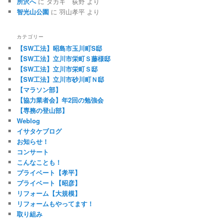
所沢へ
に
タカキ 荻野
より
智光山公園
に
羽山孝平
より
カテゴリー
【SW工法】昭島市玉川町S邸
【SW工法】立川市栄町Ｓ藤様邸
【SW工法】立川市栄町Ｓ邸
【SW工法】立川市砂川町Ｎ邸
【マラソン部】
【協力業者会】年2回の勉強会
【専務の登山部】
Weblog
イサタケブログ
お知らせ！
コンサート
こんなことも！
プライベート【孝平】
プライベート【昭彦】
リフォーム【大規模】
リフォームもやってます！
取り組み