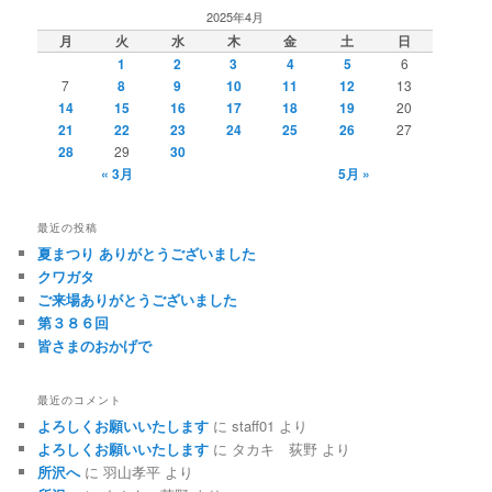
2025年4月
月
火
水
木
金
土
日
1
2
3
4
5
6
7
8
9
10
11
12
13
14
15
16
17
18
19
20
21
22
23
24
25
26
27
28
29
30
« 3月
5月 »
最近の投稿
夏まつり ありがとうございました
クワガタ
ご来場ありがとうございました
第３８６回
皆さまのおかげで
最近のコメント
よろしくお願いいたします
に
staff01
より
よろしくお願いいたします
に
タカキ 荻野
より
所沢へ
に
羽山孝平
より