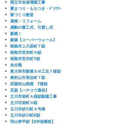
国立市谷保増築工事
夏まつり・もちつき・ﾊﾞｽﾂｱｰ
家づくり教室
屋根・リフォーム
感動の着工式、引渡し式
新築！
新築【スーパーウォール】
昭島市上川原町Ｔ邸
昭島市宮沢町Ｎ邸
昭島市宮沢町Y邸
未分類
東大和市新堀ＳＷ工法Ｔ様邸
東村山市美住町Ｔ邸
武蔵村山残堀 T様邸
瓦版【ハヤコウ通信】
立川市栄町Ａ様邸新築工事
立川市栄町Ｈ邸
立川市砂川町Ａ号棟
立川市砂川町K邸
羽山孝平邸【SW混構造】