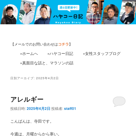
【メールでのお問い合わせは
コチラ
】
»ホームへ
»ハヤコー日記
»女性スタッフブログ
»真面目な話と、マラソンの話
日別アーカイブ:
2025年4月2日
アレルギー
投稿日時:
2025年4月2日
投稿者:
staff01
こんばんは、寺田です。
今週は、月曜からから寒い。