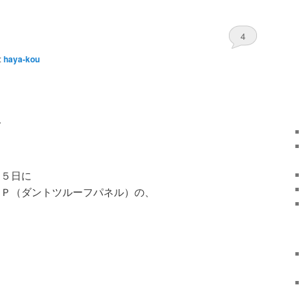
4
:
haya-kou
で
５日に
ＲＰ（ダントツルーフパネル）の、