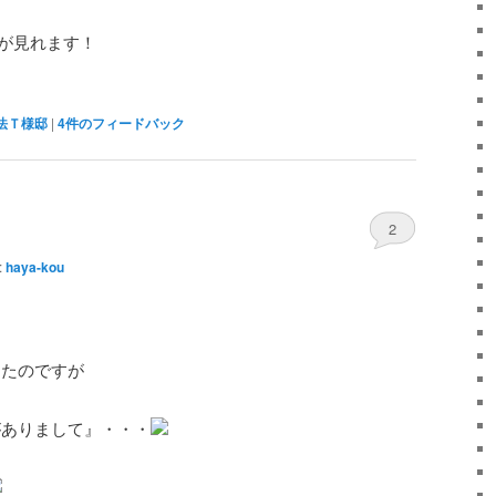
が見れます！
法Ｔ様邸
|
4
件のフィードバック
2
:
haya-kou
す
たのですが
がありまして』・・・