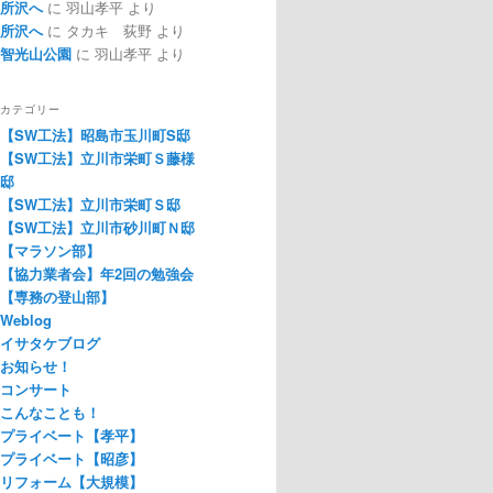
所沢へ
に
羽山孝平
より
所沢へ
に
タカキ 荻野
より
智光山公園
に
羽山孝平
より
カテゴリー
【SW工法】昭島市玉川町S邸
【SW工法】立川市栄町Ｓ藤様
邸
【SW工法】立川市栄町Ｓ邸
【SW工法】立川市砂川町Ｎ邸
【マラソン部】
【協力業者会】年2回の勉強会
【専務の登山部】
Weblog
イサタケブログ
お知らせ！
コンサート
こんなことも！
プライベート【孝平】
プライベート【昭彦】
リフォーム【大規模】