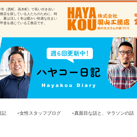
寺市（西町、高木町）で長い付き合い
務店を探している人たちのために、時
、夏は涼しく冬は暖かい快適な住まい
甲斐を感じている工務店です。
日記
»女性スタッフブログ
»真面目な話と、マラソンの話