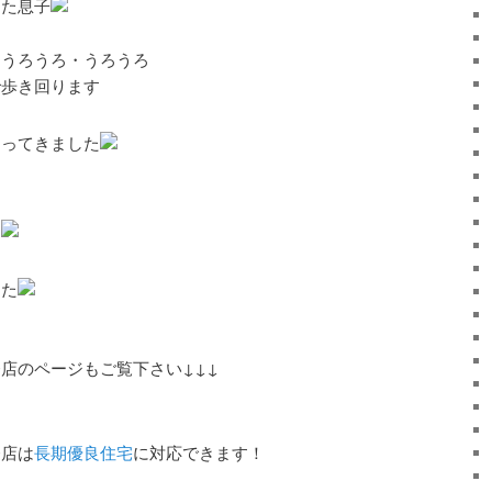
った息子
、うろうろ・うろうろ
で歩き回ります
なってきました
な
した
店のページもご覧下さい↓↓↓
務店は
長期優良住宅
に対応できます！