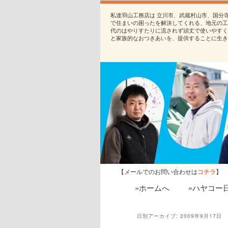
私達羽山工務店は 立川市、武蔵村山市、国分
で住まいの困ったを解決してくれる、地元の工
代のはやりすたりに流されず頑丈で使いやすく
と家族的なおつきあいを、提供することに生き
【メールでのお問い合わせは
コチラ
】
»ホームへ
»ハヤコー
日別アーカイブ:
2009年9月17日