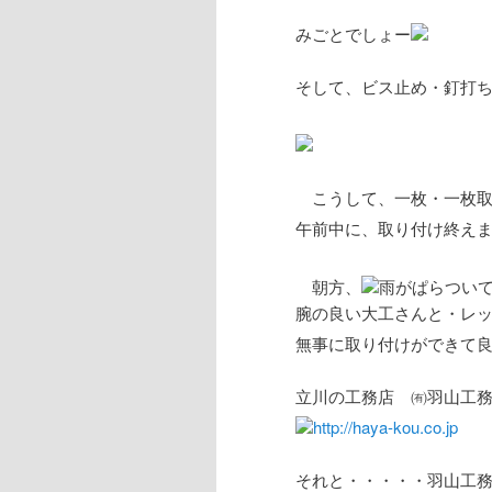
みごとでしょー
そして、ビス止め・釘打
こうして、一枚・一枚取
午前中に、取り付け終え
朝方、
雨がぱらつい
腕の良い大工さんと・レ
無事に取り付けができて
立川の工務店 ㈲羽山工務
http://haya-kou.co.jp
それと・・・・・羽山工