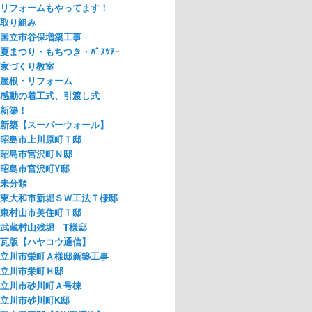
リフォームもやってます！
取り組み
国立市谷保増築工事
夏まつり・もちつき・ﾊﾞｽﾂｱｰ
家づくり教室
屋根・リフォーム
感動の着工式、引渡し式
新築！
新築【スーパーウォール】
昭島市上川原町Ｔ邸
昭島市宮沢町Ｎ邸
昭島市宮沢町Y邸
未分類
東大和市新堀ＳＷ工法Ｔ様邸
東村山市美住町Ｔ邸
武蔵村山残堀 T様邸
瓦版【ハヤコウ通信】
立川市栄町Ａ様邸新築工事
立川市栄町Ｈ邸
立川市砂川町Ａ号棟
立川市砂川町K邸