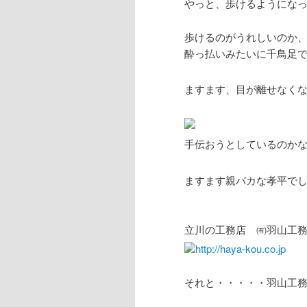
やっと、歩けるようにな
歩けるのがうれしいのか
酔っ払いみたいに千鳥足
ますます、目が離せなく
手伝おうとしているのか
ますます親バカな孝平で
立川の工務店 ㈲羽山工務
http://haya-kou.co.jp
それと・・・・・羽山工