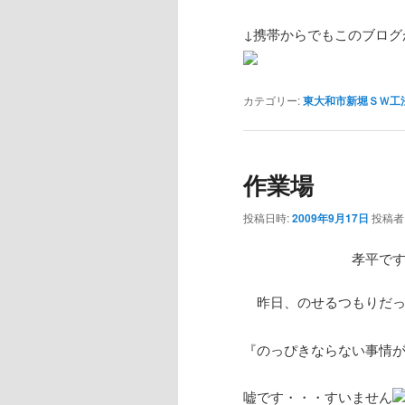
↓携帯からでもこのブログ
カテゴリー:
東大和市新堀ＳＷ工
作業場
投稿日時:
2009年9月17日
投稿者
孝平で
昨日、のせるつもりだっ
『のっぴきならない事情
嘘です・・・すいません